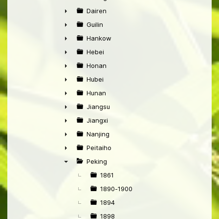
►
Dairen
►
Guilin
►
Hankow
►
Hebei
►
Honan
►
Hubei
►
Hunan
►
Jiangsu
►
Jiangxi
►
Nanjing
►
Peitaiho
►
Peking
▼
1861
1890-1900
1894
1898