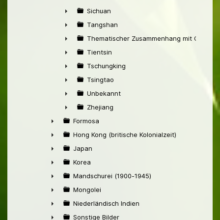
►
Sichuan
►
Tangshan
►
Thematischer Zusammenhang mit China
►
Tientsin
►
Tschungking
►
Tsingtao
►
Unbekannt
►
Zhejiang
►
Formosa
►
Hong Kong (britische Kolonialzeit)
►
Japan
►
Korea
►
Mandschurei (1900-1945)
►
Mongolei
►
Niederländisch Indien
►
Sonstige Bilder