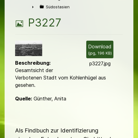
►
Südostasien
►
B
P3227
i
l
Download
(
jpg,
196 KB
)
d
Beschreibung:
p3227.jpg
Gesamtsicht der
Verbotenen Stadt vom Kohlenhügel aus
gesehen.
Quelle:
Günther, Anita
Als Findbuch zur Identifizierung