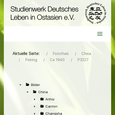
Aktuelle Seite:
Fotothek
China
Peking
Ca 1940
P3227
Bilder
▼
China
▼
Anhui
►
Canton
►
Changsha