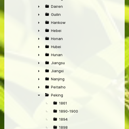
►
Dairen
►
Guilin
►
Hankow
►
Hebei
►
Honan
►
Hubei
►
Hunan
►
Jiangsu
►
Jiangxi
►
Nanjing
►
Peitaiho
►
Peking
▼
1861
1890-1900
1894
1898