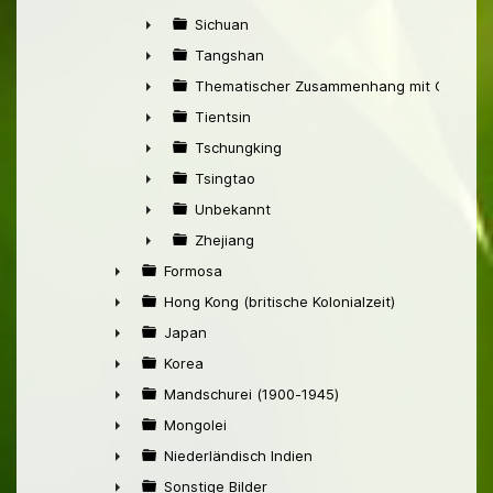
►
Sichuan
►
Tangshan
►
Thematischer Zusammenhang mit China
►
Tientsin
►
Tschungking
►
Tsingtao
►
Unbekannt
►
Zhejiang
►
Formosa
►
Hong Kong (britische Kolonialzeit)
►
Japan
►
Korea
►
Mandschurei (1900-1945)
►
Mongolei
►
Niederländisch Indien
►
Sonstige Bilder