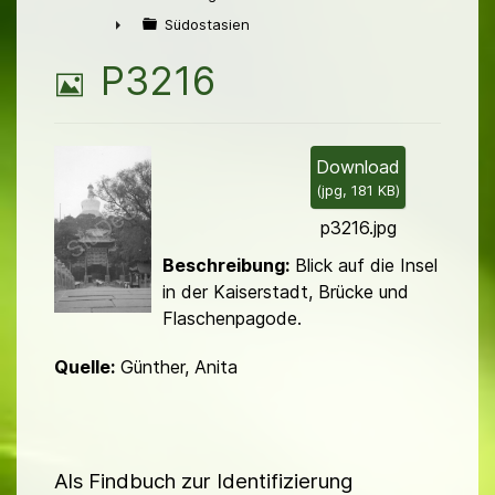
►
Südostasien
►
B
P3216
i
l
Download
(
jpg,
181 KB
)
d
p3216.jpg
Beschreibung:
Blick auf die Insel
in der Kaiserstadt, Brücke und
Flaschenpagode.
Quelle:
Günther, Anita
Als Findbuch zur Identifizierung