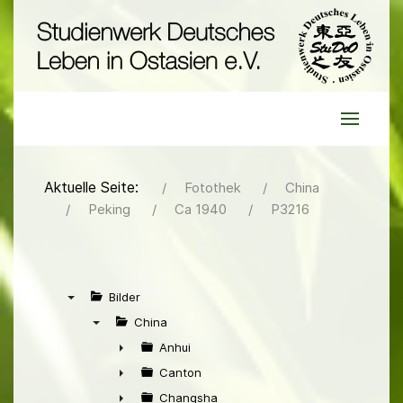
Aktuelle Seite:
Fotothek
China
Peking
Ca 1940
P3216
Bilder
▼
China
▼
Anhui
►
Canton
►
Changsha