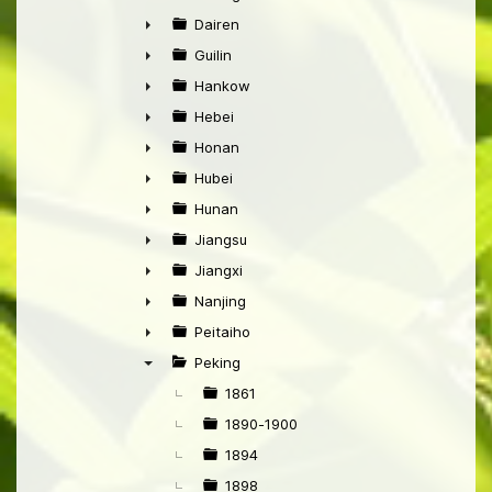
►
Dairen
►
Guilin
►
Hankow
►
Hebei
►
Honan
►
Hubei
►
Hunan
►
Jiangsu
►
Jiangxi
►
Nanjing
►
Peitaiho
►
Peking
▼
1861
1890-1900
1894
1898