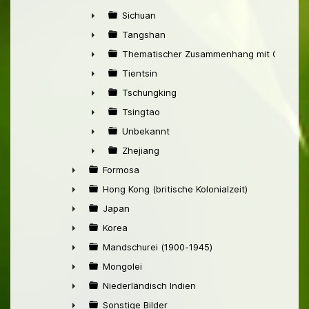
►
Sichuan
►
Tangshan
►
Thematischer Zusammenhang mit China
►
Tientsin
►
Tschungking
►
Tsingtao
►
Unbekannt
►
Zhejiang
►
Formosa
►
Hong Kong (britische Kolonialzeit)
►
Japan
►
Korea
►
Mandschurei (1900-1945)
►
Mongolei
►
Niederländisch Indien
►
Sonstige Bilder