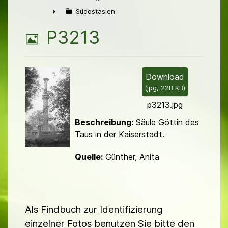
►
Südostasien
►
B
P3213
i
l
Download
(
jpg,
228 KB
)
d
p3213.jpg
Beschreibung:
Säule Göttin des
Taus in der Kaiserstadt.
Quelle:
Günther, Anita
Als Findbuch zur Identifizierung
einzelner Fotos benutzen Sie bitte den