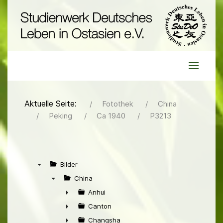
Aktuelle Seite:
Fotothek
China
Peking
Ca 1940
P3213
Bilder
▼
China
▼
Anhui
►
Canton
►
Changsha