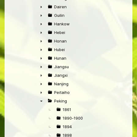
►
Dairen
►
Guilin
►
Hankow
►
Hebei
►
Honan
►
Hubei
►
Hunan
►
Jiangsu
►
Jiangxi
►
Nanjing
►
Peitaiho
►
Peking
▼
1861
1890-1900
1894
1898