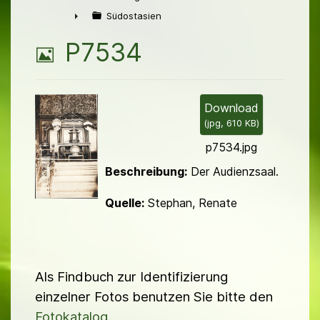
►
Südostasien
►
B
P7534
i
l
Download
(
jpg,
610 KB
)
d
p7534.jpg
Beschreibung:
Der Audienzsaal.
Quelle:
Stephan, Renate
Als Findbuch zur Identifizierung
einzelner Fotos benutzen Sie bitte den
Fotokatalog
.