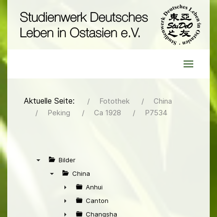
Aktuelle Seite:
Fotothek
China
Peking
Ca 1928
P7534
Bilder
▼
China
▼
Anhui
►
Canton
►
Changsha