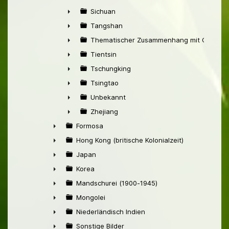
►
Sichuan
►
Tangshan
►
Thematischer Zusammenhang mit China
►
Tientsin
►
Tschungking
►
Tsingtao
►
Unbekannt
►
Zhejiang
►
Formosa
►
Hong Kong (britische Kolonialzeit)
►
Japan
►
Korea
►
Mandschurei (1900-1945)
►
Mongolei
►
Niederländisch Indien
►
Sonstige Bilder