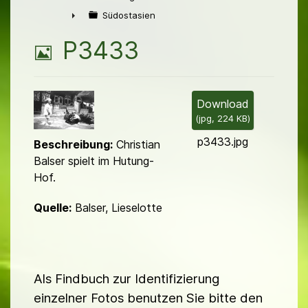
►
Südostasien
►
B
P3433
i
l
Download
(
jpg,
224 KB
)
d
p3433.jpg
Beschreibung:
Christian
Balser spielt im Hutung-
Hof.
Quelle:
Balser, Lieselotte
Als Findbuch zur Identifizierung
einzelner Fotos benutzen Sie bitte den