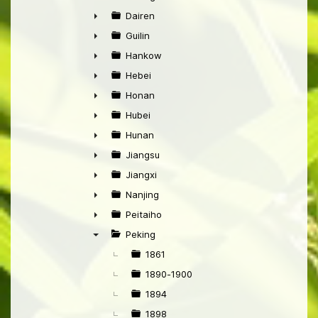
►
Dairen
►
Guilin
►
Hankow
►
Hebei
►
Honan
►
Hubei
►
Hunan
►
Jiangsu
►
Jiangxi
►
Nanjing
►
Peitaiho
►
Peking
▼
1861
1890-1900
1894
1898