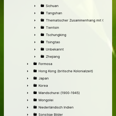
►
Sichuan
►
Tangshan
►
Thematischer Zusammenhang mit China
►
Tientsin
►
Tschungking
►
Tsingtao
►
Unbekannt
►
Zhejiang
►
Formosa
►
Hong Kong (britische Kolonialzeit)
►
Japan
►
Korea
►
Mandschurei (1900-1945)
►
Mongolei
►
Niederländisch Indien
►
Sonstige Bilder