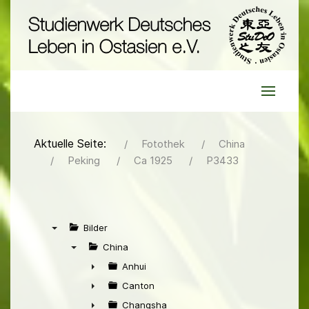
Aktuelle Seite:
Fotothek
China
Peking
Ca 1925
P3433
Bilder
▼
China
▼
Anhui
►
Canton
►
Changsha