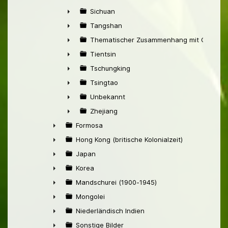
►
Sichuan
►
Tangshan
►
Thematischer Zusammenhang mit China
►
Tientsin
►
Tschungking
►
Tsingtao
►
Unbekannt
►
Zhejiang
►
Formosa
►
Hong Kong (britische Kolonialzeit)
►
Japan
►
Korea
►
Mandschurei (1900-1945)
►
Mongolei
►
Niederländisch Indien
►
Sonstige Bilder