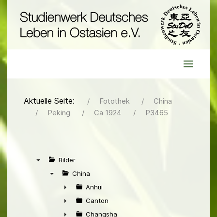
Aktuelle Seite:
Fotothek
China
Peking
Ca 1924
P3465
Bilder
▼
China
▼
Anhui
►
Canton
►
Changsha