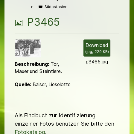
►
Südostasien
►
B
P3465
i
l
Download
(
jpg,
229 KB
)
d
p3465.jpg
Beschreibung:
Tor,
Mauer und Steintiere.
Quelle:
Balser, Lieselotte
Als Findbuch zur Identifizierung
einzelner Fotos benutzen Sie bitte den
Fotokatalog
.