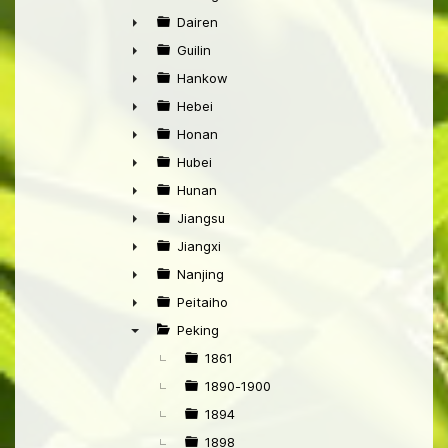
►
Dairen
►
Guilin
►
Hankow
►
Hebei
►
Honan
►
Hubei
►
Hunan
►
Jiangsu
►
Jiangxi
►
Nanjing
►
Peitaiho
►
Peking
▼
1861
1890-1900
1894
1898