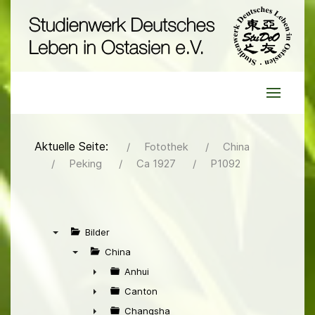
Aktuelle Seite:
Fotothek
China
Peking
Ca 1927
P1092
Bilder
▼
China
▼
Anhui
►
Canton
►
Changsha