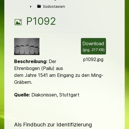
►
Südostasien
►
B
P1092
i
l
Download
(
jpg,
217 KB
)
d
p1092.jpg
Beschreibung:
Der
Ehrenbogen (Pailu) aus
dem Jahre 1541 am Eingang zu den Ming-
Gräbern.
Quelle:
Diakonissen, Stuttgart
Als Findbuch zur Identifizierung