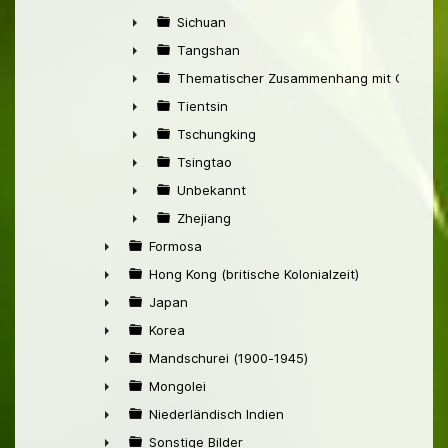
►
Sichuan
►
Tangshan
►
Thematischer Zusammenhang mit China
►
Tientsin
►
Tschungking
►
Tsingtao
►
Unbekannt
►
Zhejiang
►
Formosa
►
Hong Kong (britische Kolonialzeit)
►
Japan
►
Korea
►
Mandschurei (1900-1945)
►
Mongolei
►
Niederländisch Indien
►
Sonstige Bilder