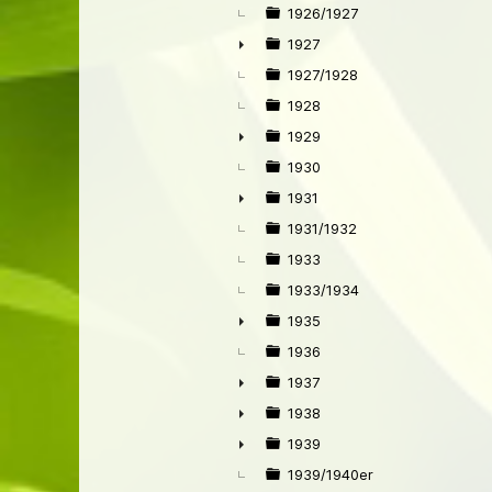
1926/1927
1927
►
1927/1928
1928
1929
►
1930
1931
►
1931/1932
1933
1933/1934
1935
►
1936
1937
►
1938
►
1939
►
1939/1940er