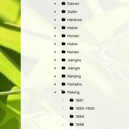
►
Dairen
►
Guilin
►
Hankow
►
Hebei
►
Honan
►
Hubei
►
Hunan
►
Jiangsu
►
Jiangxi
►
Nanjing
►
Peitaiho
►
Peking
▼
1861
1890-1900
1894
1898