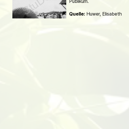
Publikum.
d
Quelle:
Huwer, Elisabeth