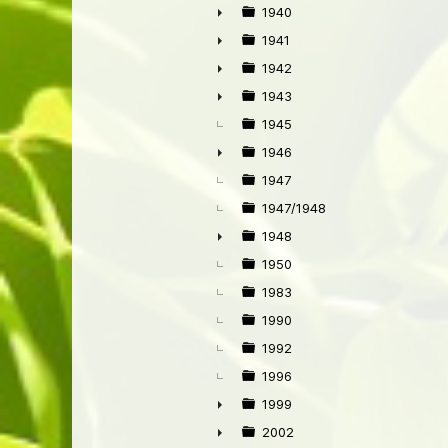
1940
►
1941
►
1942
►
1943
►
1945
1946
►
1947
1947/1948
1948
►
1950
1983
1990
1992
1996
1999
►
2002