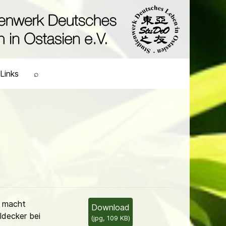
Links
⌕
r macht
Download
ldecker bei
(
jpg,
109 KB
)