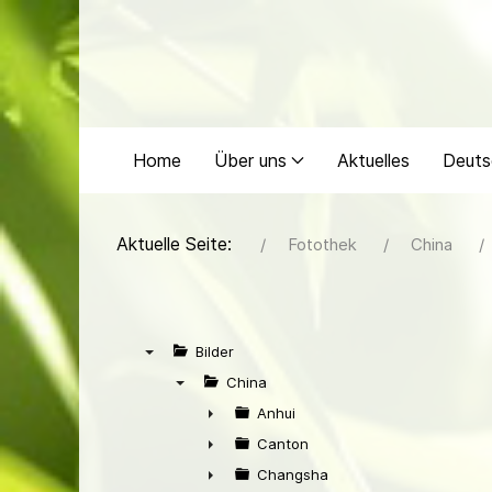
Home
Über uns
Aktuelles
Deuts
Aktuelle Seite:
Fotothek
China
Bilder
▼
China
▼
Anhui
►
Canton
►
Changsha