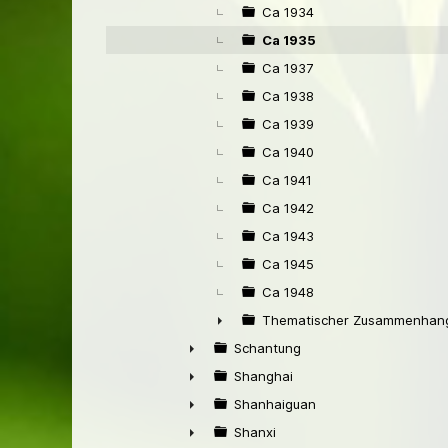
Ca 1934
Ca 1935
Ca 1937
Ca 1938
Ca 1939
Ca 1940
Ca 1941
Ca 1942
Ca 1943
Ca 1945
Ca 1948
Thematischer Zusammenhang
►
Schantung
►
Shanghai
►
Shanhaiguan
►
Shanxi