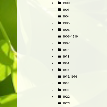
1900
►
1901
1904
1905
1906
►
1906-1916
1907
1912
►
1913
►
1914
►
1915
►
1915/1916
1916
1918
1922
►
1923