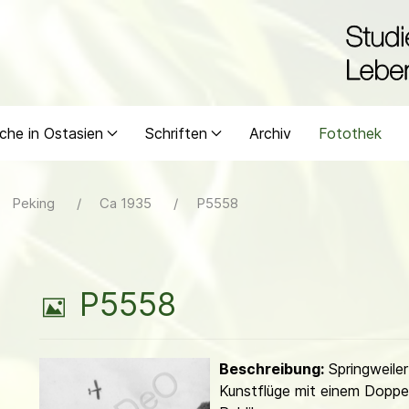
che in Ostasien
Schriften
Archiv
Fotothek
Peking
Ca 1935
P5558
B
P5558
i
Beschreibung:
Springweile
l
Kunstflüge mit einem Doppe