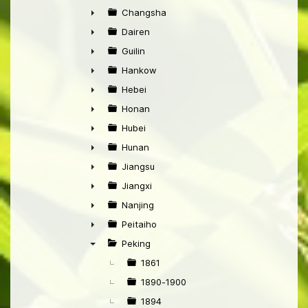
►
Changsha
►
Dairen
►
Guilin
►
Hankow
►
Hebei
►
Honan
►
Hubei
►
Hunan
►
Jiangsu
►
Jiangxi
►
Nanjing
►
Peitaiho
►
Peking
▼
1861
1890-1900
1894