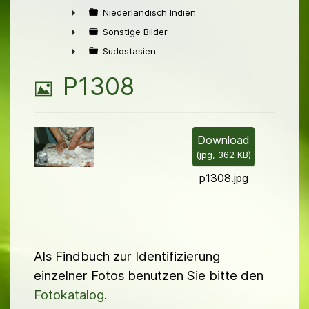
►
Niederländisch Indien
►
Sonstige Bilder
►
Südostasien
►
B
P1308
i
l
Download
(
jpg,
362 KB
)
d
p1308.jpg
Als Findbuch zur Identifizierung
einzelner Fotos benutzen Sie bitte den
Fotokatalog
.