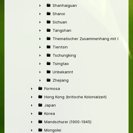
►
Shanhaiguan
►
Shanxi
►
Sichuan
►
Tangshan
►
Thematischer Zusammenhang mit China
►
Tientsin
►
Tschungking
►
Tsingtao
►
Unbekannt
►
Zhejiang
►
Formosa
►
Hong Kong (britische Kolonialzeit)
►
Japan
►
Korea
►
Mandschurei (1900-1945)
►
Mongolei