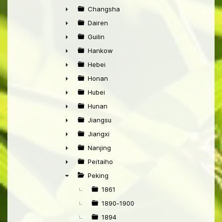
►
Changsha
►
Dairen
►
Guilin
►
Hankow
►
Hebei
►
Honan
►
Hubei
►
Hunan
►
Jiangsu
►
Jiangxi
►
Nanjing
►
Peitaiho
►
Peking
▼
1861
1890-1900
1894