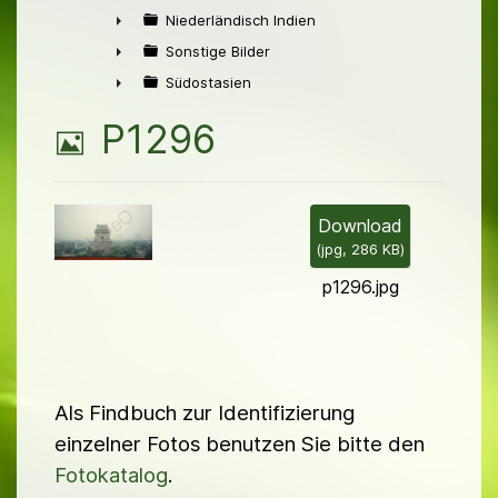
►
Niederländisch Indien
►
Sonstige Bilder
►
Südostasien
►
B
P1296
i
l
Download
(
jpg,
286 KB
)
d
p1296.jpg
Als Findbuch zur Identifizierung
einzelner Fotos benutzen Sie bitte den
Fotokatalog
.