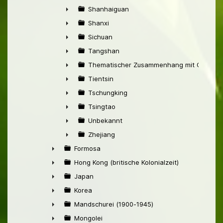
►
Shanhaiguan
►
Shanxi
►
Sichuan
►
Tangshan
►
Thematischer Zusammenhang mit China
►
Tientsin
►
Tschungking
►
Tsingtao
►
Unbekannt
►
Zhejiang
►
Formosa
►
Hong Kong (britische Kolonialzeit)
►
Japan
►
Korea
►
Mandschurei (1900-1945)
►
Mongolei