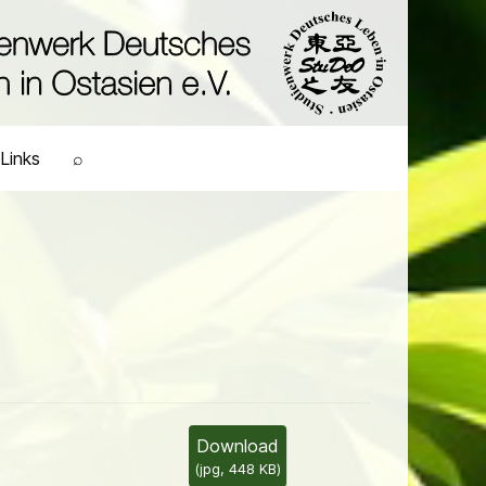
Links
⌕
Download
(
jpg,
448 KB
)