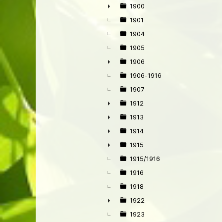
1900
►
1901
1904
1905
1906
►
1906-1916
1907
1912
►
1913
►
1914
►
1915
►
1915/1916
1916
1918
1922
►
1923