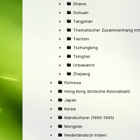
►
Shanxi
►
Sichuan
►
Tangshan
►
Thematischer Zusammenhang mit
►
Tientsin
►
Tschungking
►
Tsingtao
►
Unbekannt
►
Zhejiang
►
Formosa
►
Hong Kong (britische Kolonialzeit)
►
Japan
►
Korea
►
Mandschurei (1900-1945)
►
Mongolei
►
Niederländisch Indien