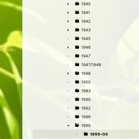
1940
►
1941
►
1942
►
1943
►
1945
1946
►
1947
1947/1948
1948
►
1950
1983
1990
1992
1996
1999
▼
1999-05