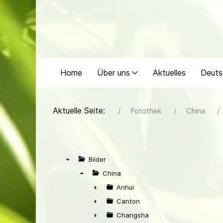
Home
Über uns
Aktuelles
Deuts
Aktuelle Seite:
Fotothek
China
Bilder
▼
China
▼
Anhui
►
Canton
►
Changsha