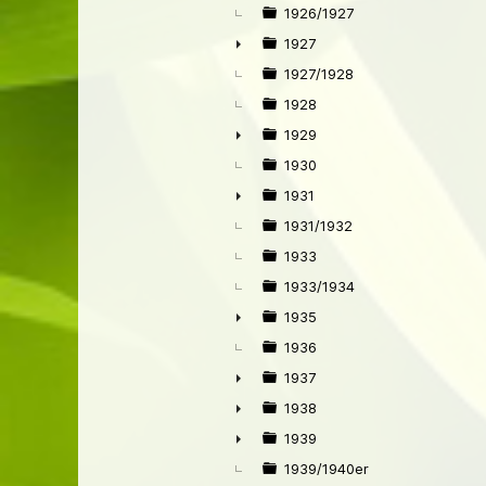
1926/1927
1927
►
1927/1928
1928
1929
►
1930
1931
►
1931/1932
1933
1933/1934
1935
►
1936
1937
►
1938
►
1939
►
1939/1940er