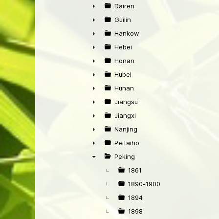
►
Dairen
►
Guilin
►
Hankow
►
Hebei
►
Honan
►
Hubei
►
Hunan
►
Jiangsu
►
Jiangxi
►
Nanjing
►
Peitaiho
►
Peking
▼
1861
1890-1900
1894
1898