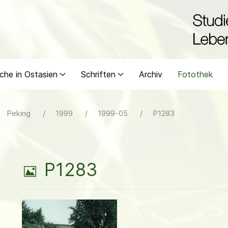
che in Ostasien
Schriften
Archiv
Fotothek
Peking
1999
1999-05
P1283
B
P1283
i
l