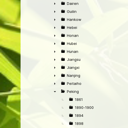
►
Dairen
►
Guilin
►
Hankow
►
Hebei
►
Honan
►
Hubei
►
Hunan
►
Jiangsu
►
Jiangxi
►
Nanjing
►
Peitaiho
►
Peking
▼
1861
1890-1900
1894
1898