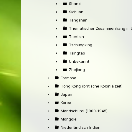
►
Shanxi
►
Sichuan
►
Tangshan
►
Thematischer Zusammenhang mit
►
Tientsin
►
Tschungking
►
Tsingtao
►
Unbekannt
►
Zhejiang
►
Formosa
►
Hong Kong (britische Kolonialzeit)
►
Japan
►
Korea
►
Mandschurei (1900-1945)
►
Mongolei
►
Niederländisch Indien