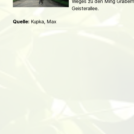
Weges zu den Ming Gräbern
d
Geisterallee.
Quelle:
Kupka, Max