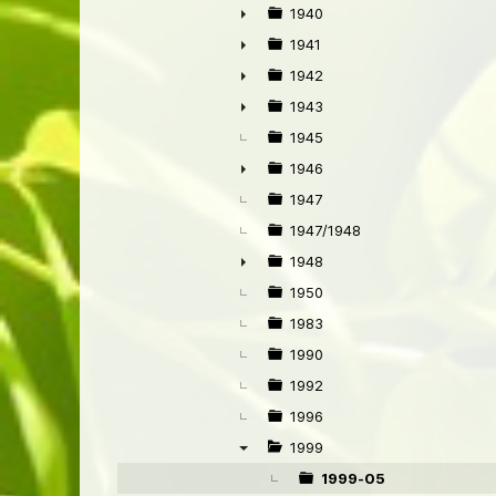
1940
►
1941
►
1942
►
1943
►
1945
1946
►
1947
1947/1948
1948
►
1950
1983
1990
1992
1996
1999
▼
1999-05