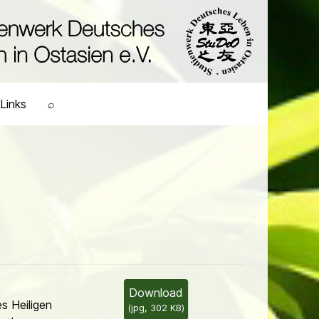
Links
⌕
Download
s Heiligen
(
jpg,
302 KB
)