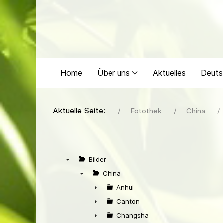
Home
Über uns
Aktuelles
Deuts
Aktuelle Seite:
Fotothek
China
Bilder
▼
China
▼
Anhui
►
Canton
►
Changsha