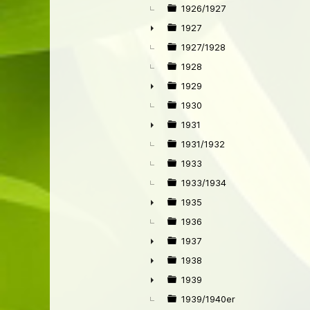
1926/1927
1927
►
1927/1928
1928
1929
►
1930
1931
►
1931/1932
1933
1933/1934
1935
►
1936
1937
►
1938
►
1939
►
1939/1940er