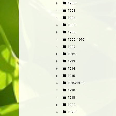
1900
►
1901
1904
1905
1906
►
1906-1916
1907
1912
►
1913
►
1914
►
1915
►
1915/1916
1916
1918
1922
►
1923