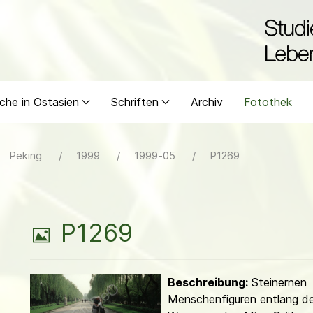
che in Ostasien
Schriften
Archiv
Fotothek
Peking
1999
1999-05
P1269
B
P1269
i
Beschreibung:
Steinernen
l
Menschenfiguren entlang de