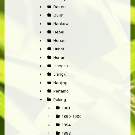
►
Dairen
►
Guilin
►
Hankow
►
Hebei
►
Honan
►
Hubei
►
Hunan
►
Jiangsu
►
Jiangxi
►
Nanjing
►
Peitaiho
►
Peking
▼
1861
1890-1900
1894
1898