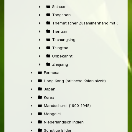
►
Sichuan
►
Tangshan
►
Thematischer Zusammenhang mit China
►
Tientsin
►
Tschungking
►
Tsingtao
►
Unbekannt
►
Zhejiang
►
Formosa
►
Hong Kong (britische Kolonialzeit)
►
Japan
►
Korea
►
Mandschurei (1900-1945)
►
Mongolei
►
Niederländisch Indien
►
Sonstige Bilder