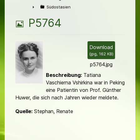
►
Südostasien
►
B
P5764
i
l
Download
(
jpg,
162 KB
)
d
p5764.jpg
Beschreibung:
Tatiana
Vaschierna Vshirkina war in Peking
eine Patientin von Prof. Günther
Huwer, die sich nach Jahren wieder meldete.
Quelle:
Stephan, Renate