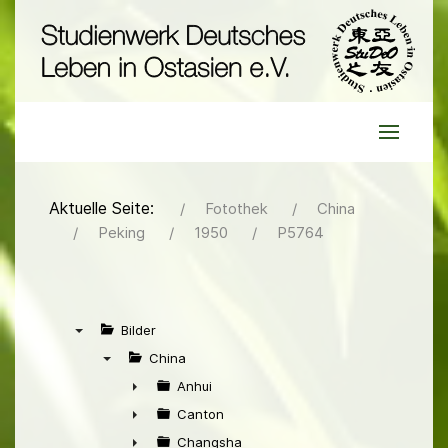
Aktuelle Seite:
Fotothek
China
Peking
1950
P5764
Bilder
▼
China
▼
Anhui
►
Canton
►
Changsha