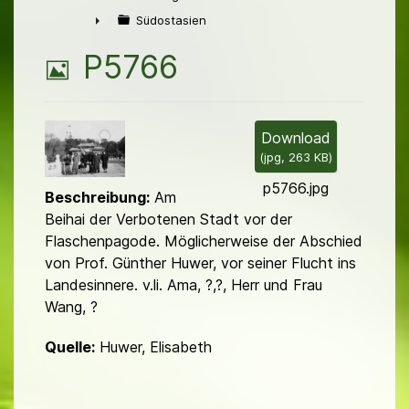
►
Südostasien
►
B
P5766
i
l
Download
(
jpg,
263 KB
)
d
p5766.jpg
Beschreibung:
Am
Beihai der Verbotenen Stadt vor der
Flaschenpagode. Möglicherweise der Abschied
von Prof. Günther Huwer, vor seiner Flucht ins
Landesin­ne­re. v.li. Ama, ?,?, Herr und Frau
Wang, ?
Quelle:
Huwer, Elisabeth