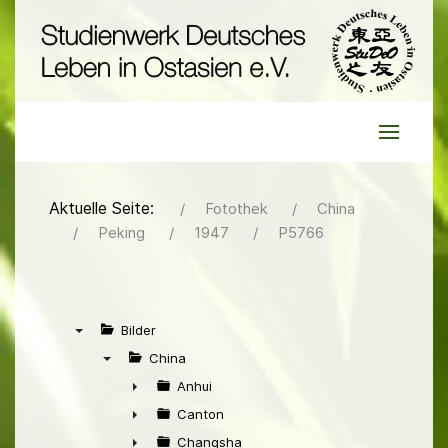
Aktuelle Seite:
Fotothek
China
Peking
1947
P5766
Bilder
▼
China
▼
Anhui
►
Canton
►
Changsha