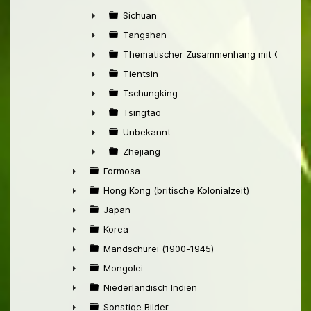
►
Sichuan
►
Tangshan
►
Thematischer Zusammenhang mit China
►
Tientsin
►
Tschungking
►
Tsingtao
►
Unbekannt
►
Zhejiang
►
Formosa
►
Hong Kong (britische Kolonialzeit)
►
Japan
►
Korea
►
Mandschurei (1900-1945)
►
Mongolei
►
Niederländisch Indien
►
Sonstige Bilder