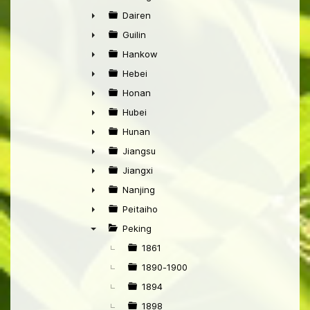
►
Dairen
►
Guilin
►
Hankow
►
Hebei
►
Honan
►
Hubei
►
Hunan
►
Jiangsu
►
Jiangxi
►
Nanjing
►
Peitaiho
►
Peking
▼
1861
1890-1900
1894
1898