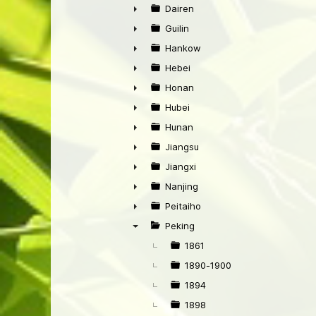
►
Dairen
►
Guilin
►
Hankow
►
Hebei
►
Honan
►
Hubei
►
Hunan
►
Jiangsu
►
Jiangxi
►
Nanjing
►
Peitaiho
►
Peking
▼
1861
1890-1900
1894
1898