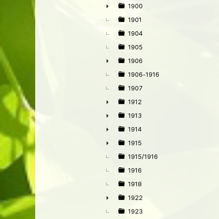
1900
►
1901
1904
1905
1906
►
1906-1916
1907
1912
►
1913
►
1914
►
1915
►
1915/1916
1916
1918
1922
►
1923