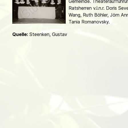
Gemeinde. Theater­aufführun
d
Ratsherren v.l.n.r. Doris Seve
Wang, Ruth Böhler, Jörn Anne
Tania Romanovsky.
Quelle:
Steenken, Gustav