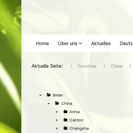
Home
Über uns
Aktuelles
Deuts
Aktuelle Seite:
Fotothek
China
Bilder
▼
China
▼
Anhui
►
Canton
►
Changsha