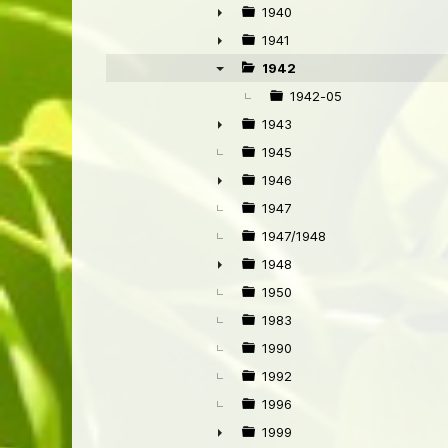
1940
►
1941
►
1942
▼
1942-05
1943
►
1945
1946
►
1947
1947/1948
1948
►
1950
1983
1990
1992
1996
1999