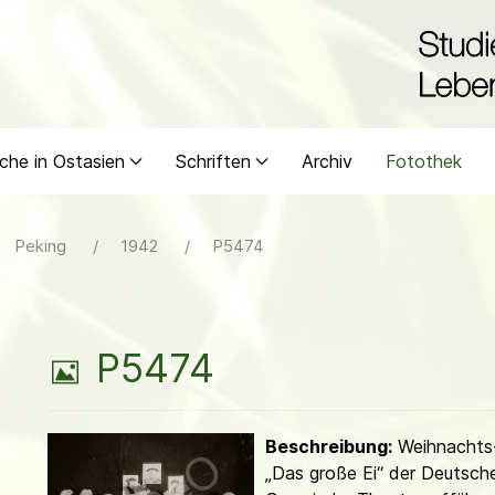
che in Ostasien
Schriften
Archiv
Fotothek
Peking
1942
P5474
B
P5474
i
Beschreibung:
Weihnachts-
l
„Das große Ei“ der Deutsch