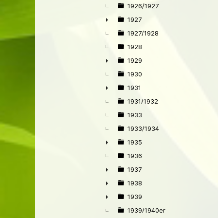
1926/1927
1927
►
1927/1928
1928
1929
►
1930
1931
►
1931/1932
1933
1933/1934
1935
►
1936
1937
►
1938
►
1939
►
1939/1940er