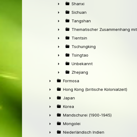
►
Shanxi
►
Sichuan
►
Tangshan
►
Thematischer Zusammenhang mit
►
Tientsin
►
Tschungking
►
Tsingtao
►
Unbekannt
►
Zhejiang
►
Formosa
►
Hong Kong (britische Kolonialzeit)
►
Japan
►
Korea
►
Mandschurei (1900-1945)
►
Mongolei
►
Niederländisch Indien