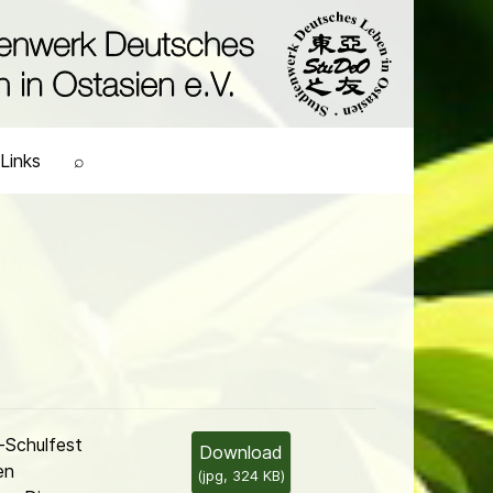
Links
⌕
Schulfest
Download
en
(
jpg,
324 KB
)