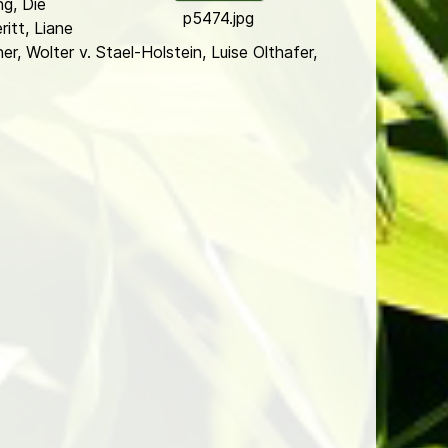
g, Die
p5474.jpg
ritt, Liane
r, Wolter v. Stael-Holstein, Luise Olthafer,