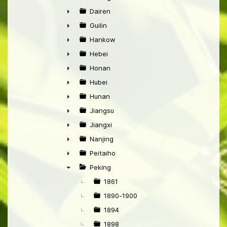
►
Dairen
►
Guilin
►
Hankow
►
Hebei
►
Honan
►
Hubei
►
Hunan
►
Jiangsu
►
Jiangxi
►
Nanjing
►
Peitaiho
►
Peking
▼
1861
1890-1900
1894
1898