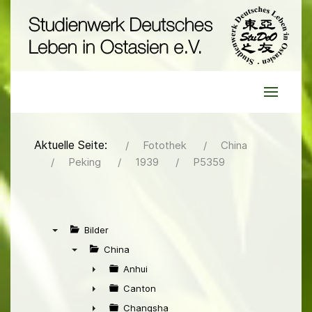
Aktuelle Seite:
Fotothek
China
Peking
1939
P5359
Bilder
▼
China
▼
Anhui
►
Canton
►
Changsha