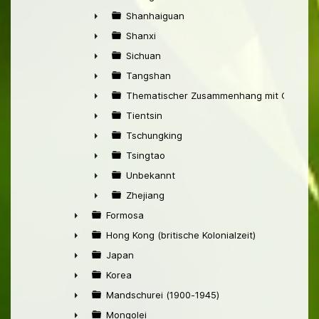
►
Shanhaiguan
►
Shanxi
►
Sichuan
►
Tangshan
►
Thematischer Zusammenhang mit China
►
Tientsin
►
Tschungking
►
Tsingtao
►
Unbekannt
►
Zhejiang
►
Formosa
►
Hong Kong (britische Kolonialzeit)
►
Japan
►
Korea
►
Mandschurei (1900-1945)
►
Mongolei