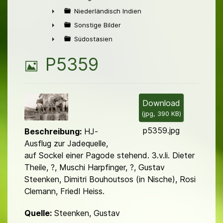
►
Niederländisch Indien
►
Sonstige Bilder
►
Südostasien
►
B
P5359
i
l
Download
(
jpg,
390 KB
)
d
p5359.jpg
Beschreibung:
HJ-
Ausflug zur Jadequelle,
auf Sockel einer Pagode stehend. 3.v.li. Dieter
Theile, ?, Muschi Harpfinger, ?, Gustav
Steenken, Dimitri Bouhoutsos (in Nische), Rosi
Clemann, Friedl Heiss.
Quelle:
Steenken, Gustav