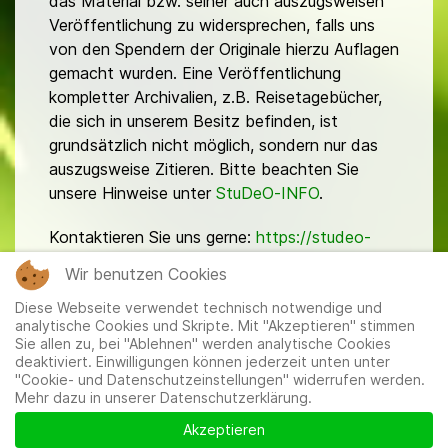
das Material bzw. seiner auch auszugsweisen
Veröffentlichung zu widersprechen, falls uns
von den Spendern der Originale hierzu Auflagen
gemacht wurden. Eine Veröffentlichung
kompletter Archivalien, z.B. Reisetagebücher,
die sich in unserem Besitz befinden, ist
grundsätzlich nicht möglich, sondern nur das
auszugsweise Zitieren. Bitte beachten Sie
unsere Hinweise unter
StuDeO-INFO
.
Kontaktieren Sie uns gerne:
https://studeo-
ostasiendeutsche.de/ueberuns/kontakt
Wir benutzen Cookies
Diese Webseite verwendet technisch notwendige und
analytische Cookies und Skripte. Mit "Akzeptieren" stimmen
Sie allen zu, bei "Ablehnen" werden analytische Cookies
deaktiviert. Einwilligungen können jederzeit unten unter
"Cookie- und Datenschutzeinstellungen" widerrufen werden.
Mehr dazu in unserer Datenschutzerklärung.
Mitglieder
|
Impressum
|
Datenschutzerklärung
|
Cookie-
und Datenschutzeinstellungen
Akzeptieren