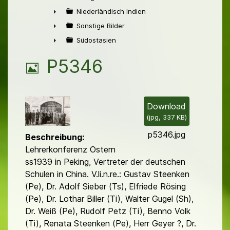
►
Niederländisch Indien
►
Sonstige Bilder
►
Südostasien
►
B
P5346
i
l
Download
(
jpg,
337 KB
)
d
p5346.jpg
Beschreibung:
Lehrerkonferenz Ostern
ss1939 in Peking, Vertreter der deutschen
Schulen in China. V.li.n.re.: Gustav Steenken
(Pe), Dr. Adolf Sieber (Ts), Elfriede Rösing
(Pe), Dr. Lothar Biller (Ti), Walter Gugel (Sh),
Dr. Weiß (Pe), Rudolf Petz (Ti), Benno Volk
(Ti), Renata Steenken (Pe), Herr Geyer ?, Dr.