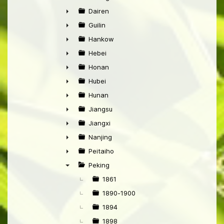
►
Dairen
►
Guilin
►
Hankow
►
Hebei
►
Honan
►
Hubei
►
Hunan
►
Jiangsu
►
Jiangxi
►
Nanjing
►
Peitaiho
►
Peking
▼
1861
1890-1900
1894
1898