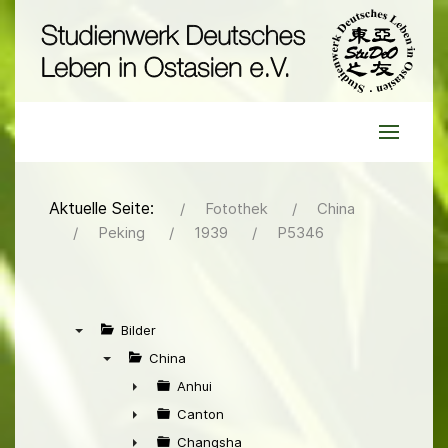
Aktuelle Seite:
Fotothek
China
Peking
1939
P5346
Bilder
▼
China
▼
Anhui
►
Canton
►
Changsha