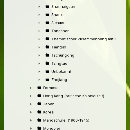
►
Shanhaiguan
►
Shanxi
►
Sichuan
►
Tangshan
►
Thematischer Zusammenhang mit China
►
Tientsin
►
Tschungking
►
Tsingtao
►
Unbekannt
►
Zhejiang
►
Formosa
►
Hong Kong (britische Kolonialzeit)
►
Japan
►
Korea
►
Mandschurei (1900-1945)
►
Mongolei