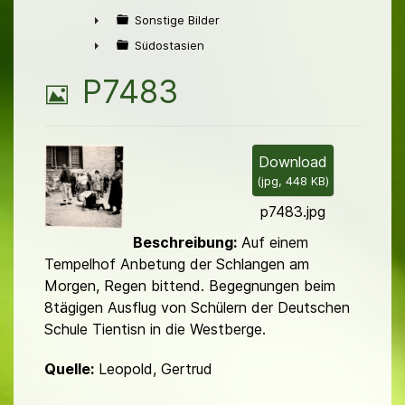
►
Sonstige Bilder
►
Südostasien
►
B
P7483
i
l
Download
(
jpg,
448 KB
)
d
p7483.jpg
Beschreibung:
Auf einem
Tempelhof Anbetung der Schlangen am
Morgen, Regen bittend. Begeg­nungen beim
8tägigen Ausflug von Schülern der Deutschen
Schule Tientisn in die Westberge.
Quelle:
Leopold, Gertrud