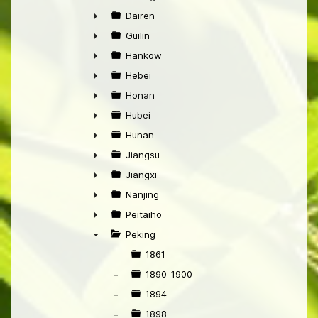
►
Dairen
►
Guilin
►
Hankow
►
Hebei
►
Honan
►
Hubei
►
Hunan
►
Jiangsu
►
Jiangxi
►
Nanjing
►
Peitaiho
►
Peking
▼
1861
1890-1900
1894
1898