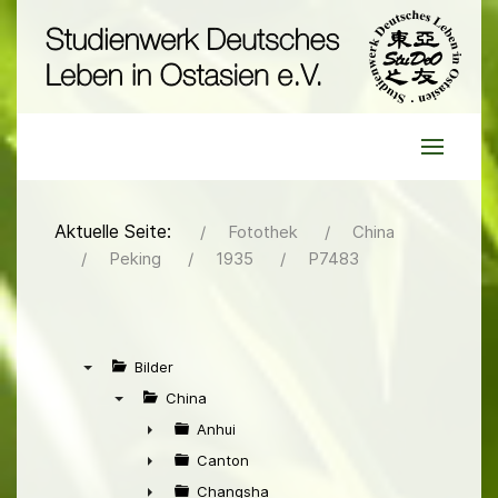
Aktuelle Seite:
Fotothek
China
Peking
1935
P7483
Bilder
▼
China
▼
Anhui
►
Canton
►
Changsha