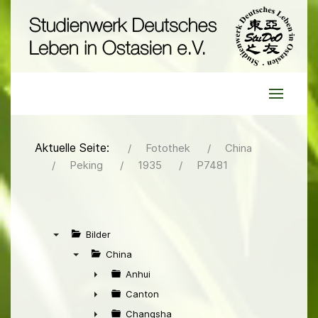
Aktuelle Seite:
Fotothek
China
Peking
1935
P7481
Bilder
▼
China
▼
Anhui
►
Canton
►
Changsha