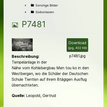
►
Sonstige Bilder
►
Südostasien
►
B
P7481
i
l
Download
(
jpg,
402 KB
)
d
p7481.jpg
Beschreibung:
Tempelanlage in der
Nähe vom Kohlebergbau Men tou ko in den
Westbergen, wo die Schüler der Deutschen
Schule Tientisn auf ihrem 8tägigen Ausflug
übernachteten.
Quelle:
Leopold, Gertrud