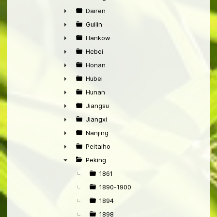
►
Dairen
►
Guilin
►
Hankow
►
Hebei
►
Honan
►
Hubei
►
Hunan
►
Jiangsu
►
Jiangxi
►
Nanjing
►
Peitaiho
►
Peking
▼
1861
1890-1900
1894
1898