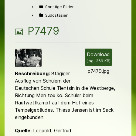
►
Sonstige Bilder
►
Südostasien
►
B
P7479
i
l
Download
(
jpg,
369 KB
)
d
p7479.jpg
Beschreibung:
8tägiger
Ausflug von Schülern der
Deutschen Schule Tientsin in die West­berge,
Richtung Men tou ko. Schüler beim
Raufwettkampf auf dem Hof eines
Tempelgebäudes. Thiess Jensen ist im Sack
eingebunden.
Quelle:
Leopold, Gertrud