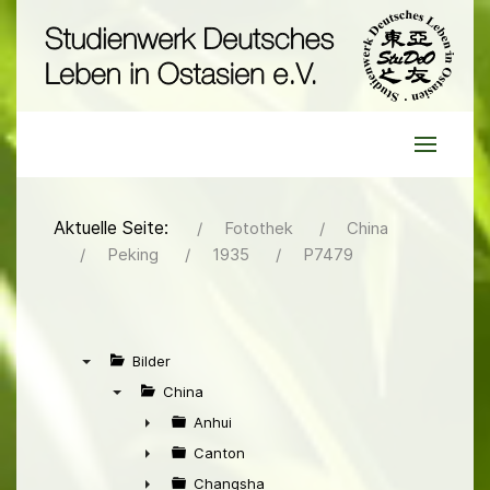
Aktuelle Seite:
Fotothek
China
Peking
1935
P7479
Bilder
▼
China
▼
Anhui
►
Canton
►
Changsha