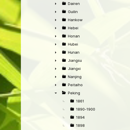
►
Dairen
►
Guilin
►
Hankow
►
Hebei
►
Honan
►
Hubei
►
Hunan
►
Jiangsu
►
Jiangxi
►
Nanjing
►
Peitaiho
►
Peking
▼
1861
1890-1900
1894
1898