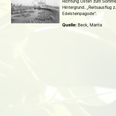
Richtung Osten zum Sommer
d
Hintergrund. „Reitsausflug z
Edelsteinpagode“.
Quelle:
Beck, Marita