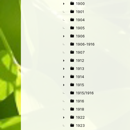
1900
►
1901
1904
1905
1906
►
1906-1916
1907
1912
►
1913
►
1914
►
1915
►
1915/1916
1916
1918
1922
►
1923