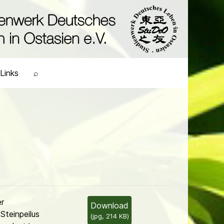
Links
⌕
r
Download
Steinpeilus
(
jpg,
214 KB
)