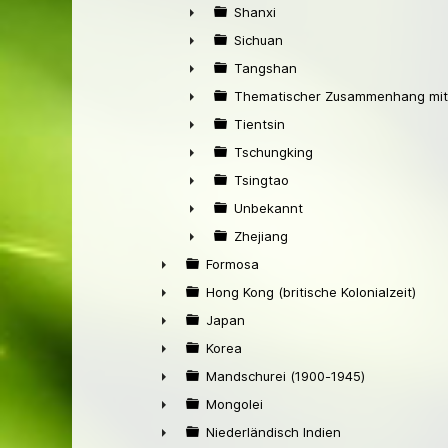
►
Shanxi
►
Sichuan
►
Tangshan
►
Thematischer Zusammenhang mit
►
Tientsin
►
Tschungking
►
Tsingtao
►
Unbekannt
►
Zhejiang
►
Formosa
►
Hong Kong (britische Kolonialzeit)
►
Japan
►
Korea
►
Mandschurei (1900-1945)
►
Mongolei
►
Niederländisch Indien