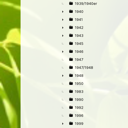
►
1939/1940er
1940
►
1941
►
1942
►
1943
►
1945
1946
►
1947
1947/1948
1948
►
1950
1983
1990
1992
1996
1999