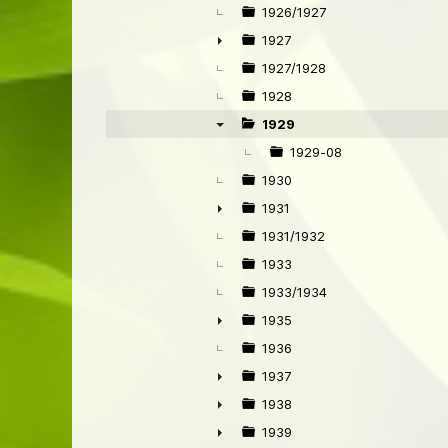
1926/1927
1927
►
1927/1928
1928
1929
▼
1929-08
1930
1931
►
1931/1932
1933
1933/1934
1935
►
1936
1937
►
1938
►
1939