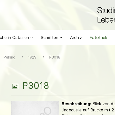
che in Ostasien
Schriften
Archiv
Fotothek
Peking
1929
P3018
B
P3018
i
Beschreibung:
Blick von de
l
Jadequelle auf Brücke mit 2 