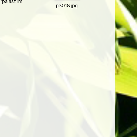
­palast im
p3018.jpg
.