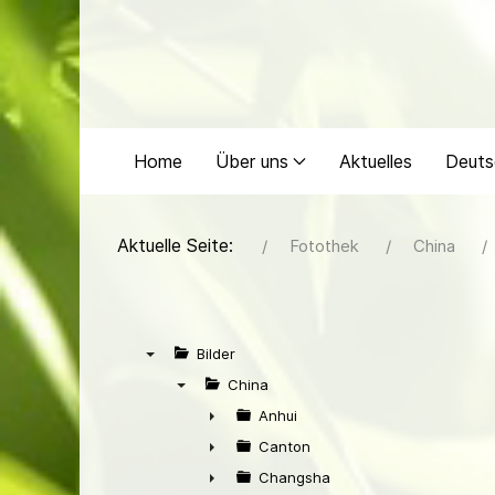
Home
Über uns
Aktuelles
Deuts
Aktuelle Seite:
Fotothek
China
Bilder
▼
China
▼
Anhui
►
Canton
►
Changsha