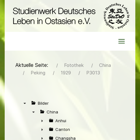
Aktuelle Seite:
Fotothek
China
Peking
1929
P3013
Bilder
▼
China
▼
Anhui
►
Canton
►
Changsha