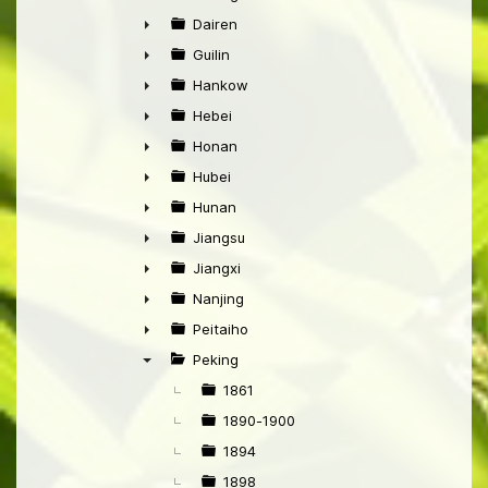
►
Dairen
►
Guilin
►
Hankow
►
Hebei
►
Honan
►
Hubei
►
Hunan
►
Jiangsu
►
Jiangxi
►
Nanjing
►
Peitaiho
►
Peking
▼
1861
1890-1900
1894
1898