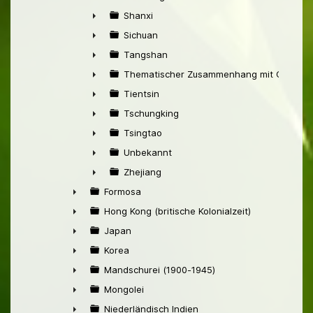
►
Shanxi
►
Sichuan
►
Tangshan
►
Thematischer Zusammenhang mit China
►
Tientsin
►
Tschungking
►
Tsingtao
►
Unbekannt
►
Zhejiang
►
Formosa
►
Hong Kong (britische Kolonialzeit)
►
Japan
►
Korea
►
Mandschurei (1900-1945)
►
Mongolei
►
Niederländisch Indien