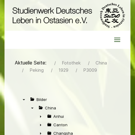
Aktuelle Seite:
Fotothek
China
Peking
1929
P3009
Bilder
▼
China
▼
Anhui
►
Canton
►
Changsha