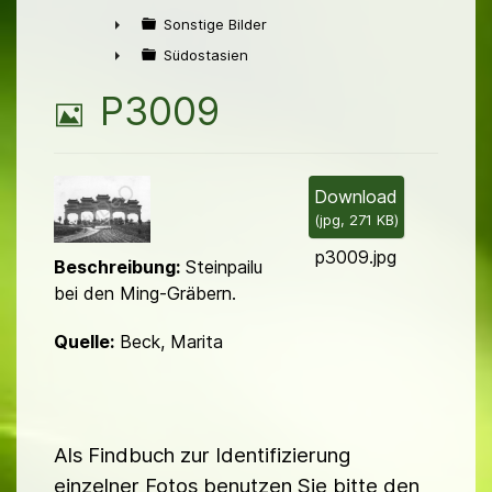
►
Sonstige Bilder
►
Südostasien
►
B
P3009
i
l
Download
(
jpg,
271 KB
)
d
p3009.jpg
Beschreibung:
Steinpailu
bei den Ming-Gräbern.
Quelle:
Beck, Marita
Als Findbuch zur Identifizierung
einzelner Fotos benutzen Sie bitte den