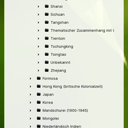
►
Shanxi
►
Sichuan
►
Tangshan
►
Thematischer Zusammenhang mit China
►
Tientsin
►
Tschungking
►
Tsingtao
►
Unbekannt
►
Zhejiang
►
Formosa
►
Hong Kong (britische Kolonialzeit)
►
Japan
►
Korea
►
Mandschurei (1900-1945)
►
Mongolei
►
Niederländisch Indien