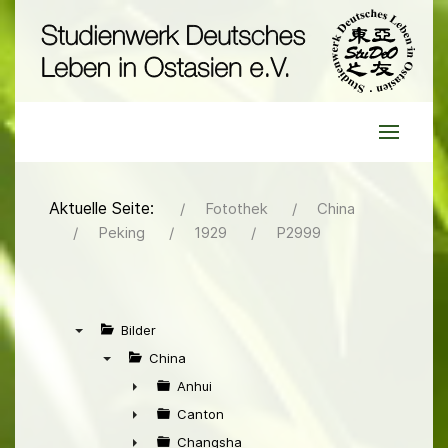
Aktuelle Seite:
Fotothek
China
Peking
1929
P2999
Bilder
▼
China
▼
Anhui
►
Canton
►
Changsha