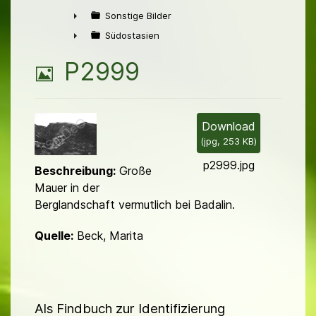
►
Sonstige Bilder
►
Südostasien
►
B
P2999
i
l
Download
(
jpg,
253 KB
)
d
p2999.jpg
Beschreibung:
Große
Mauer in der
Berglandschaft vermutlich bei Badalin.
Quelle:
Beck, Marita
Als Findbuch zur Identifizierung