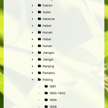
►
Dairen
►
Guilin
►
Hankow
►
Hebei
►
Honan
►
Hubei
►
Hunan
►
Jiangsu
►
Jiangxi
►
Nanjing
►
Peitaiho
►
Peking
▼
1861
1890-1900
1894
1898