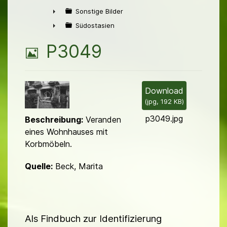
►
Sonstige Bilder
►
Südostasien
►
B
P3049
i
l
Download
(
jpg,
192 KB
)
d
p3049.jpg
Beschreibung:
Veranden
eines Wohnhauses mit
Korbmöbeln.
Quelle:
Beck, Marita
Als Findbuch zur Identifizierung