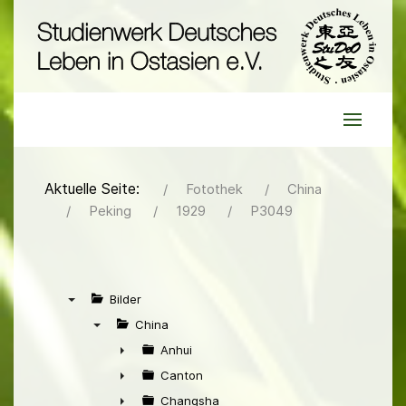
Aktuelle Seite:
Fotothek
China
Peking
1929
P3049
Bilder
▼
China
▼
Anhui
►
Canton
►
Changsha