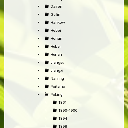
►
Dairen
►
Guilin
►
Hankow
►
Hebei
►
Honan
►
Hubei
►
Hunan
►
Jiangsu
►
Jiangxi
►
Nanjing
►
Peitaiho
►
Peking
▼
1861
1890-1900
1894
1898