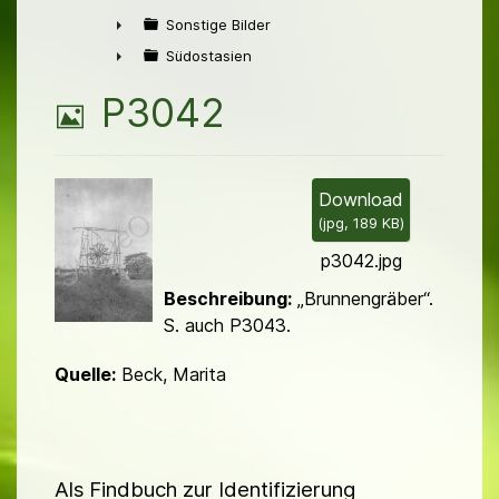
►
Sonstige Bilder
►
Südostasien
►
B
P3042
i
l
Download
(
jpg,
189 KB
)
d
p3042.jpg
Beschreibung:
„Brunnengräber“.
S. auch P3043.
Quelle:
Beck, Marita
Als Findbuch zur Identifizierung