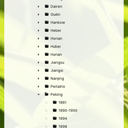
►
Dairen
►
Guilin
►
Hankow
►
Hebei
►
Honan
►
Hubei
►
Hunan
►
Jiangsu
►
Jiangxi
►
Nanjing
►
Peitaiho
►
Peking
▼
1861
1890-1900
1894
1898