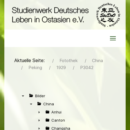
Aktuelle Seite:
Fotothek
China
Peking
1929
P3042
Bilder
▼
China
▼
Anhui
►
Canton
►
Changsha