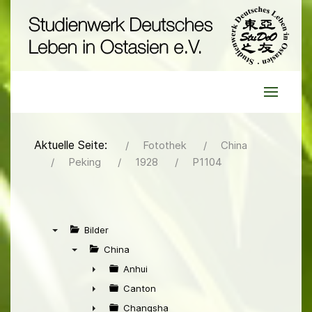
Aktuelle Seite:
Fotothek
China
Peking
1928
P1104
Bilder
▼
China
▼
Anhui
►
Canton
►
Changsha