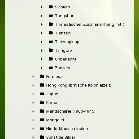
►
Sichuan
►
Tangshan
►
Thematischer Zusammenhang mit China
►
Tientsin
►
Tschungking
►
Tsingtao
►
Unbekannt
►
Zhejiang
►
Formosa
►
Hong Kong (britische Kolonialzeit)
►
Japan
►
Korea
►
Mandschurei (1900-1945)
►
Mongolei
►
Niederländisch Indien
►
Sonstige Bilder