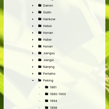
►
Dairen
►
Guilin
►
Hankow
►
Hebei
►
Honan
►
Hubei
►
Hunan
►
Jiangsu
►
Jiangxi
►
Nanjing
►
Peitaiho
►
Peking
▼
1861
1890-1900
1894
1898