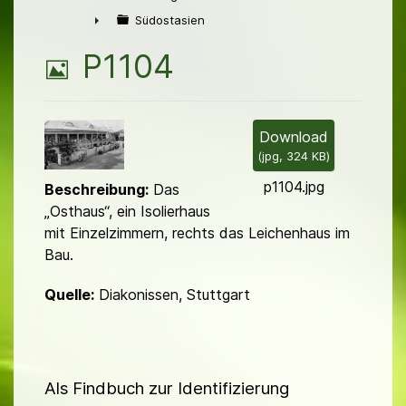
►
Südostasien
►
B
P1104
i
l
Download
(
jpg,
324 KB
)
d
p1104.jpg
Beschreibung:
Das
„Osthaus“, ein Isolierhaus
mit Einzelzimmern, rechts das Leichen­haus im
Bau.
Quelle:
Diakonissen, Stuttgart
Als Findbuch zur Identifizierung