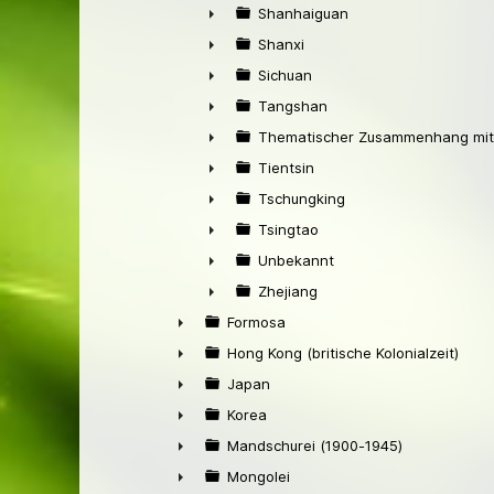
►
Shanhaiguan
►
Shanxi
►
Sichuan
►
Tangshan
►
Thematischer Zusammenhang mit
►
Tientsin
►
Tschungking
►
Tsingtao
►
Unbekannt
►
Zhejiang
►
Formosa
►
Hong Kong (britische Kolonialzeit)
►
Japan
►
Korea
►
Mandschurei (1900-1945)
►
Mongolei