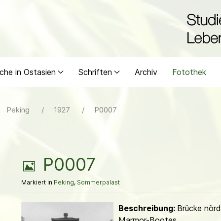
che in Ostasien
Schriften
Archiv
Fotothek
Peking
1927
P0007
B
P0007
i
Markiert in
Peking
,
Sommerpalast
l
Beschreibung:
Brücke nörd
Marmor-Bootes.