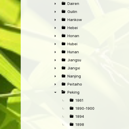
►
Dairen
►
Guilin
►
Hankow
►
Hebei
►
Honan
►
Hubei
►
Hunan
►
Jiangsu
►
Jiangxi
►
Nanjing
►
Peitaiho
►
Peking
▼
1861
1890-1900
1894
1898