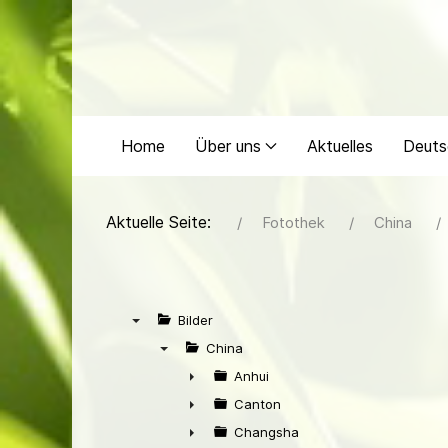
Home
Über uns
Aktuelles
Deuts
Aktuelle Seite:
Fotothek
China
Bilder
▼
China
▼
Anhui
►
Canton
►
Changsha