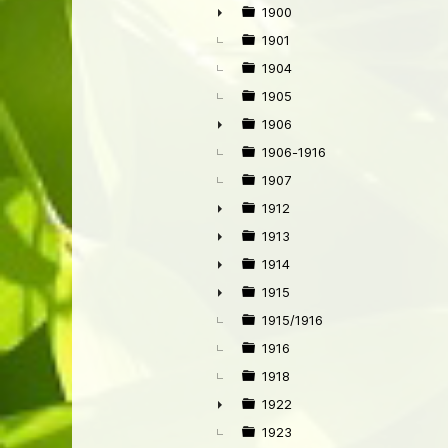
1900
►
1901
1904
1905
1906
►
1906-1916
1907
1912
►
1913
►
1914
►
1915
►
1915/1916
1916
1918
1922
►
1923