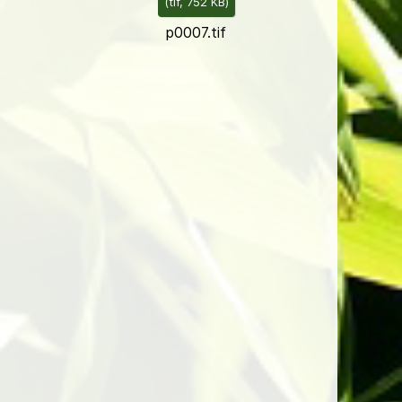
(
tif,
752 KB
)
p0007.tif