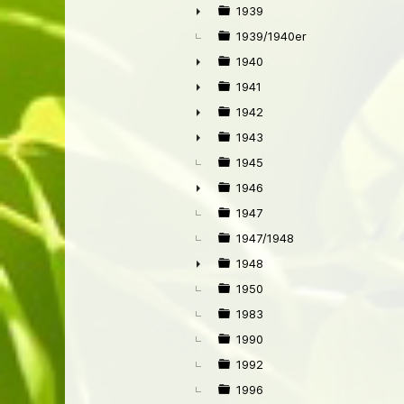
►
1939
►
1939/1940er
1940
►
1941
►
1942
►
1943
►
1945
1946
►
1947
1947/1948
1948
►
1950
1983
1990
1992
1996