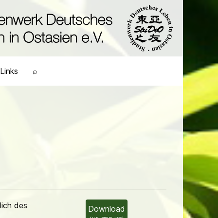
Links
⌕
lich des
Download