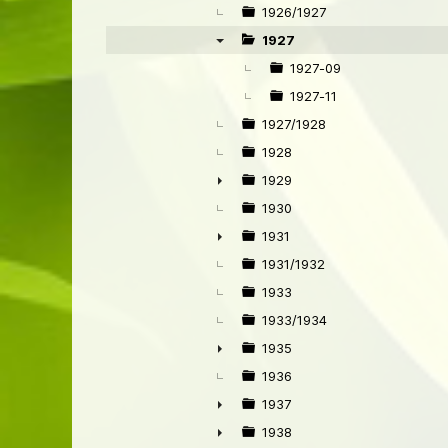
1926/1927
1927
▼
1927-09
1927-11
1927/1928
1928
1929
►
1930
1931
►
1931/1932
1933
1933/1934
1935
►
1936
1937
►
1938