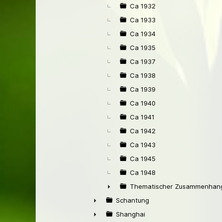
Ca 1932
Ca 1933
Ca 1934
Ca 1935
Ca 1937
Ca 1938
Ca 1939
Ca 1940
Ca 1941
Ca 1942
Ca 1943
Ca 1945
Ca 1948
Thematischer Zusammenhang
►
Schantung
►
Shanghai