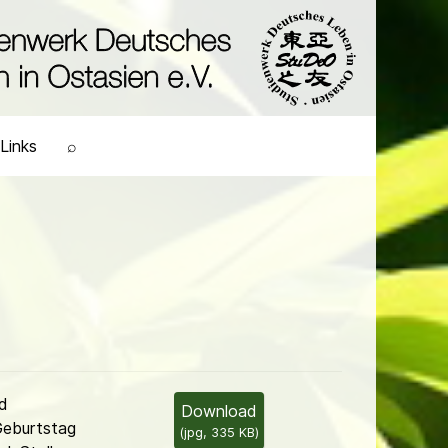
Links
⌕
d
Download
Geburtstag
(
jpg,
335 KB
)