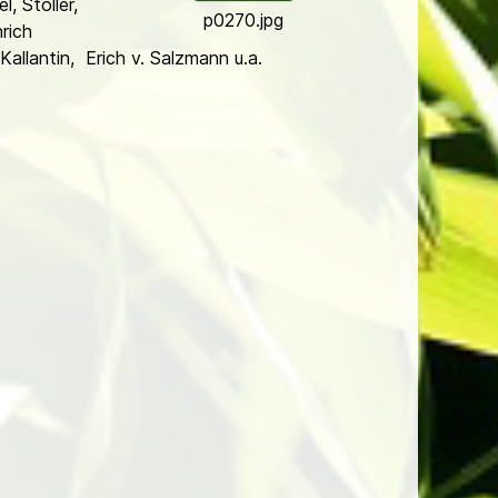
, Stoller,
p0270.jpg
rich
allantin, Erich v. Salzmann u.a.