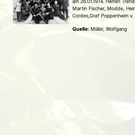
am 26.01.1914. Herren Trendel
d
Martin Fischer, Modde, Hein
Cordes,Graf Poppenheim v. K
Quelle:
Müller, Wolfgang