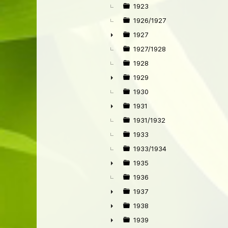
►
1923
1926/1927
1927
►
1927/1928
1928
1929
►
1930
1931
►
1931/1932
1933
1933/1934
1935
►
1936
1937
►
1938
►
1939