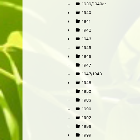
►
1939/1940er
1940
►
1941
►
1942
►
1943
►
1945
1946
►
1947
1947/1948
1948
►
1950
1983
1990
1992
1996
1999