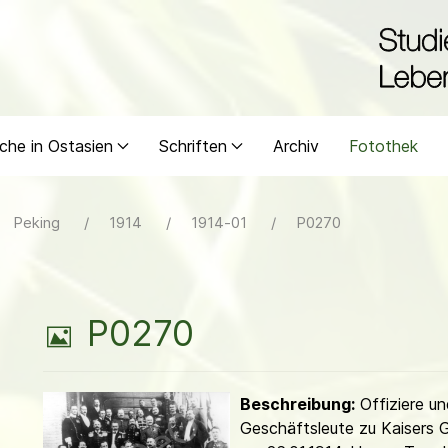
che in Ostasien
Schriften
Archiv
Fotothek
Peking
1914
1914-01
P0270
B
P0270
i
Beschreibung:
Offiziere un
l
Geschäftsleute zu Kaisers 