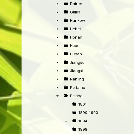
►
Dairen
►
Guilin
►
Hankow
►
Hebei
►
Honan
►
Hubei
►
Hunan
►
Jiangsu
►
Jiangxi
►
Nanjing
►
Peitaiho
►
Peking
▼
1861
1890-1900
1894
1898