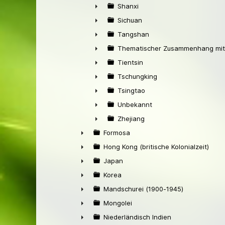
►
Shanxi
►
Sichuan
►
Tangshan
►
Thematischer Zusammenhang mit
►
Tientsin
►
Tschungking
►
Tsingtao
►
Unbekannt
►
Zhejiang
►
Formosa
►
Hong Kong (britische Kolonialzeit)
►
Japan
►
Korea
►
Mandschurei (1900-1945)
►
Mongolei
►
Niederländisch Indien