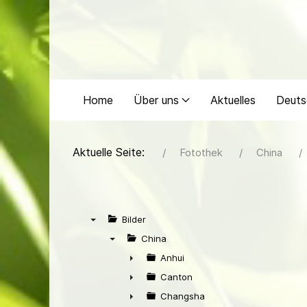
Home
Über uns
Aktuelles
Deuts
Aktuelle Seite:
Fotothek
China
Bilder
▼
China
▼
Anhui
►
Canton
►
Changsha