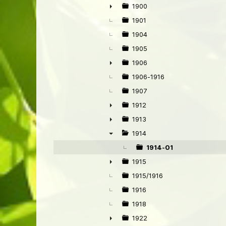
1900
►
1901
1904
1905
1906
►
1906-1916
1907
1912
►
1913
►
1914
▼
1914-01
1915
►
1915/1916
1916
1918
1922