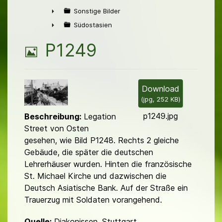
►
Sonstige Bilder
►
Südostasien
►
B
P1249
i
l
Download
(
jpg,
252 KB
)
d
p1249.jpg
Beschreibung:
Legation
Street von Osten
gesehen, wie Bild P1248. Rechts 2 gleiche
Gebäude, die später die deutschen
Lehrerhäuser wurden. Hinten die fran­zösische
St. Michael Kirche und dazwischen die
Deutsch Asia­ti­sche Bank. Auf der Straße ein
Trauerzug mit Soldaten vorangehend.
Quelle:
Diakonissen, Stuttgart