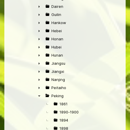
►
Dairen
►
Guilin
►
Hankow
►
Hebei
►
Honan
►
Hubei
►
Hunan
►
Jiangsu
►
Jiangxi
►
Nanjing
►
Peitaiho
►
Peking
▼
1861
1890-1900
1894
1898