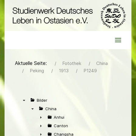
Aktuelle Seite:
Fotothek
China
Peking
1913
P1249
Bilder
▼
China
▼
Anhui
►
Canton
►
Changsha