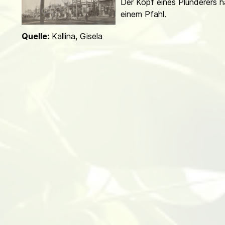
Der Kopf eines Plünderers 
d
einem Pfahl.
Quelle:
Kallina, Gisela