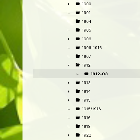
1900
►
1901
1904
1905
1906
►
1906-1916
1907
1912
▼
1912-03
1913
►
1914
►
1915
►
1915/1916
1916
1918
1922