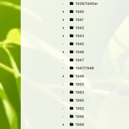
►
1939/1940er
1940
►
1941
►
1942
►
1943
►
1945
1946
►
1947
1947/1948
1948
►
1950
1983
1990
1992
1996
1999