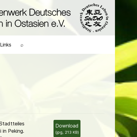
Links
⌕
Stadtteiles
Download
 in Peking.
(
jpg,
213 KB
)