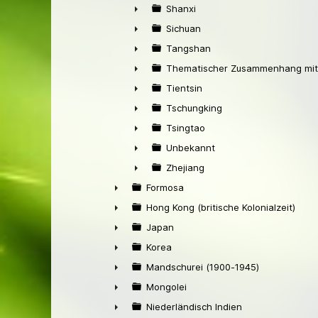
►
Shanxi
►
Sichuan
►
Tangshan
►
Thematischer Zusammenhang mit
►
Tientsin
►
Tschungking
►
Tsingtao
►
Unbekannt
►
Zhejiang
►
Formosa
►
Hong Kong (britische Kolonialzeit)
►
Japan
►
Korea
►
Mandschurei (1900-1945)
►
Mongolei
►
Niederländisch Indien