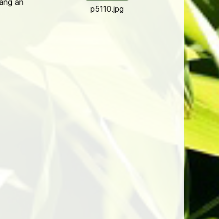
häng an
p5110.jpg