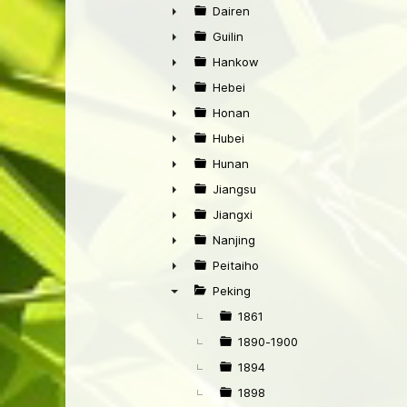
►
Dairen
►
Guilin
►
Hankow
►
Hebei
►
Honan
►
Hubei
►
Hunan
►
Jiangsu
►
Jiangxi
►
Nanjing
►
Peitaiho
►
Peking
▼
1861
1890-1900
1894
1898