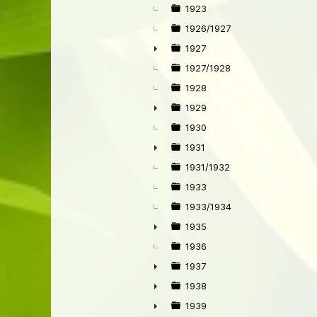
►
1923
1926/1927
1927
►
1927/1928
1928
1929
►
1930
1931
►
1931/1932
1933
1933/1934
1935
►
1936
1937
►
1938
►
1939