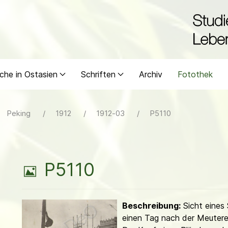
che in Ostasien
Schriften
Archiv
Fotothek
Peking
1912
1912-03
P5110
B
P5110
i
Beschreibung:
Sicht eines 
l
einen Tag nach der Meuterei