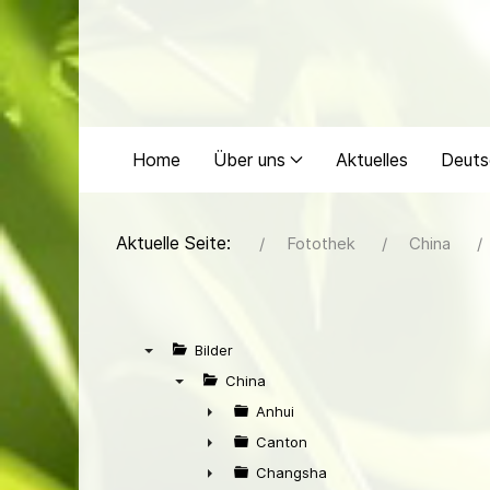
Home
Über uns
Aktuelles
Deuts
Aktuelle Seite:
Fotothek
China
Bilder
▼
China
▼
Anhui
►
Canton
►
Changsha