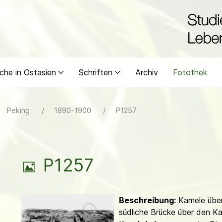
che in Ostasien
Schriften
Archiv
Fotothek
Peking
1890-1900
P1257
B
P1257
i
Beschreibung:
Kamele über
l
südliche Brücke über den Ka