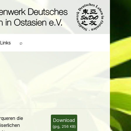
Links
⌕
queren die
Download
iserlichen
(
jpg,
256 KB
)