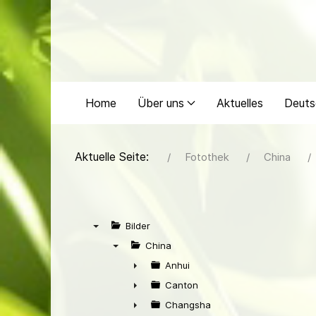
Home
Über uns
Aktuelles
Deuts
Aktuelle Seite:
Fotothek
China
Bilder
▼
China
▼
Anhui
►
Canton
►
Changsha