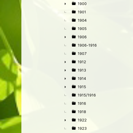
1900
►
1901
1904
1905
1906
►
1906-1916
1907
1912
►
1913
►
1914
►
1915
►
1915/1916
1916
1918
1922
►
1923