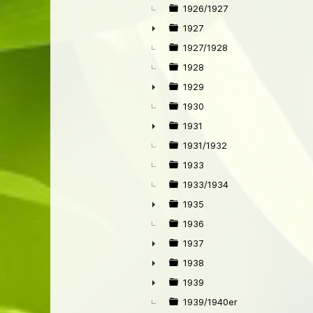
1926/1927
1927
►
1927/1928
1928
1929
►
1930
1931
►
1931/1932
1933
1933/1934
1935
►
1936
1937
►
1938
►
1939
►
1939/1940er