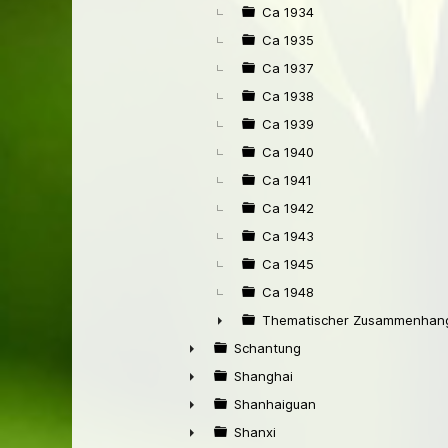
Ca 1934
Ca 1935
Ca 1937
Ca 1938
Ca 1939
Ca 1940
Ca 1941
Ca 1942
Ca 1943
Ca 1945
Ca 1948
Thematischer Zusammenhang
►
Schantung
►
Shanghai
►
Shanhaiguan
►
Shanxi