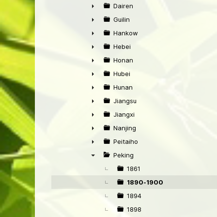
►
Dairen
►
Guilin
►
Hankow
►
Hebei
►
Honan
►
Hubei
►
Hunan
►
Jiangsu
►
Jiangxi
►
Nanjing
►
Peitaiho
►
Peking
▼
1861
1890-1900
1894
1898