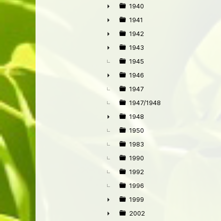
1940
►
1941
►
1942
►
1943
►
1945
1946
►
1947
1947/1948
1948
►
1950
1983
1990
1992
1996
1999
►
2002