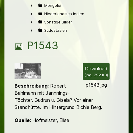
►
Mongolei
►
Niederländisch Indien
►
Sonstige Bilder
►
Südostasien
►
B
P1543
i
l
Download
(
jpg,
292 KB
)
d
p1543.jpg
Beschreibung:
Robert
Bahlmann mit Jannnings-
Töchter. Gudrun u. Gisela? Vor einer
Standhütte. Im Hintergrund Bichle Berg.
Quelle:
Hofmeister, Elise