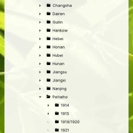
►
Changsha
►
Dairen
►
Guilin
►
Hankow
►
Hebei
►
Honan
►
Hubei
►
Hunan
►
Jiangsu
►
Jiangxi
►
Nanjing
►
Peitaiho
▼
1914
►
1915
►
1919/1920
1921