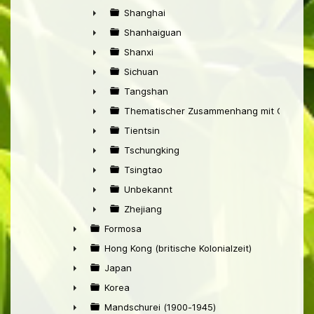
►
Shanghai
►
Shanhaiguan
►
Shanxi
►
Sichuan
►
Tangshan
►
Thematischer Zusammenhang mit China
►
Tientsin
►
Tschungking
►
Tsingtao
►
Unbekannt
►
Zhejiang
►
Formosa
►
Hong Kong (britische Kolonialzeit)
►
Japan
►
Korea
►
Mandschurei (1900-1945)