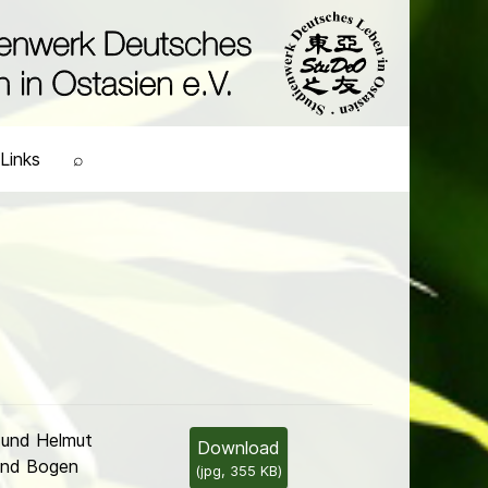
Links
⌕
 und Helmut
Download
und Bogen
(
jpg,
355 KB
)