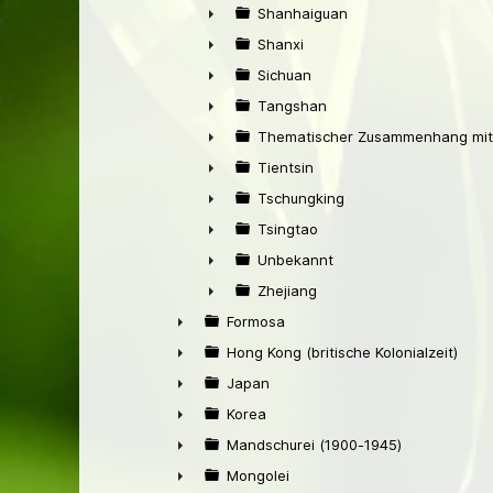
►
Shanhaiguan
►
Shanxi
►
Sichuan
►
Tangshan
►
Thematischer Zusammenhang mit
►
Tientsin
►
Tschungking
►
Tsingtao
►
Unbekannt
►
Zhejiang
►
Formosa
►
Hong Kong (britische Kolonialzeit)
►
Japan
►
Korea
►
Mandschurei (1900-1945)
►
Mongolei