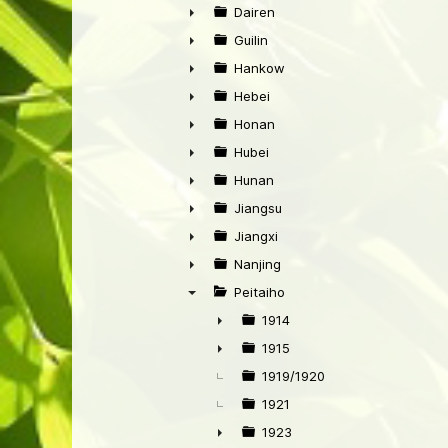
►
Dairen
►
Guilin
►
Hankow
►
Hebei
►
Honan
►
Hubei
►
Hunan
►
Jiangsu
►
Jiangxi
►
Nanjing
►
Peitaiho
▼
1914
►
1915
►
1919/1920
1921
1923