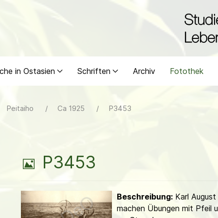
che in Ostasien
Schriften
Archiv
Fotothek
Peitaiho
Ca 1925
P3453
B
P3453
i
Beschreibung:
Karl August
l
machen Übungen mit Pfeil 