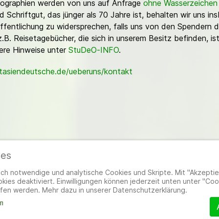
Fotographien werden von uns auf Anfrage
ohne Wasserzeichen
Schriftgut, das jünger als 70 Jahre ist, behalten wir uns ins
ffentlichung zu widersprechen, falls uns von den Spendern d
z.B. Reisetagebücher, die sich in unserem Besitz befinden, is
sere Hinweise unter
StuDeO-INFO
.
stasiendeutsche.de/ueberuns/kontakt
ies
ieder
|
Impressum
|
Datenschutzerklärung
|
Cookie- und Datenschutzeinstel
h notwendige und analytische Cookies und Skripte. Mit "Akzeptier
ies deaktiviert. Einwilligungen können jederzeit unten unter "Coo
fen werden. Mehr dazu in unserer Datenschutzerklärung.
m