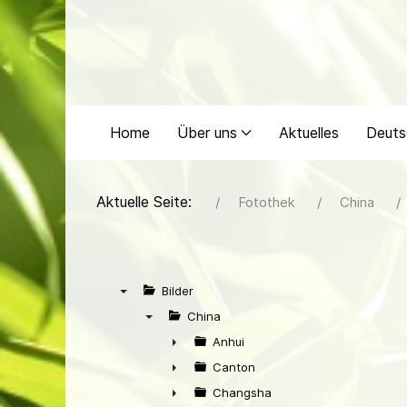
Home
Über uns
Aktuelles
Deuts
Aktuelle Seite:
Fotothek
China
Bilder
▼
China
▼
Anhui
►
Canton
►
Changsha