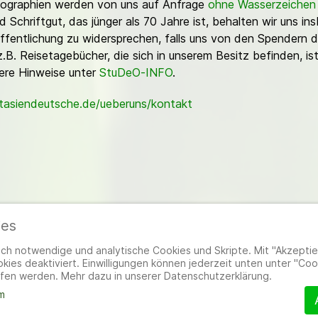
Fotographien werden von uns auf Anfrage
ohne Wasserzeichen
Schriftgut, das jünger als 70 Jahre ist, behalten wir uns ins
ffentlichung zu widersprechen, falls uns von den Spendern d
z.B. Reisetagebücher, die sich in unserem Besitz befinden, is
sere Hinweise unter
StuDeO-INFO
.
stasiendeutsche.de/ueberuns/kontakt
ies
ieder
|
Impressum
|
Datenschutzerklärung
|
Cookie- und Datenschutzeinstel
h notwendige und analytische Cookies und Skripte. Mit "Akzeptier
ies deaktiviert. Einwilligungen können jederzeit unten unter "Coo
fen werden. Mehr dazu in unserer Datenschutzerklärung.
m