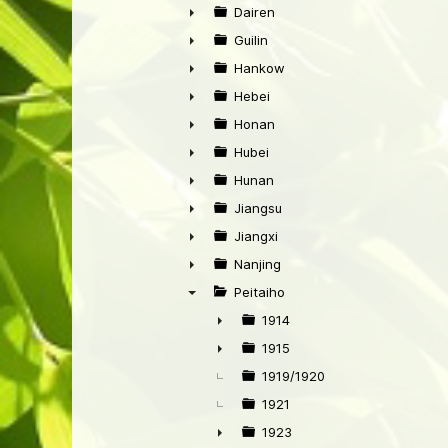
►
Dairen
►
Guilin
►
Hankow
►
Hebei
►
Honan
►
Hubei
►
Hunan
►
Jiangsu
►
Jiangxi
►
Nanjing
►
Peitaiho
▼
1914
►
1915
►
1919/1920
1921
1923