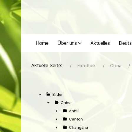
Home
Über uns
Aktuelles
Deuts
Aktuelle Seite:
Fotothek
China
Bilder
▼
China
▼
Anhui
►
Canton
►
Changsha