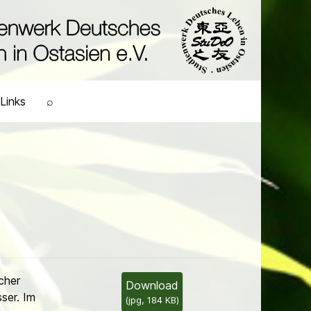
Links
⌕
cher
Download
ser. Im
(
jpg,
184 KB
)