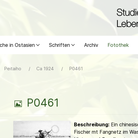
che in Ostasien
Schriften
Archiv
Fotothek
Peitaiho
Ca 1924
P0461
B
P0461
i
Beschreibung:
Ein chinesis
l
Fischer mt Fangnetz im Was