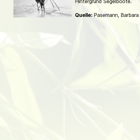
Hintergrund Segelboote.
d
Quelle:
Pasemann, Barbara