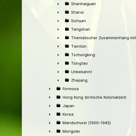
►
Shanhaiguan
►
Shanxi
►
Sichuan
►
Tangshan
►
Thematischer Zusammenhang mit
►
Tientsin
►
Tschungking
►
Tsingtao
►
Unbekannt
►
Zhejiang
►
Formosa
►
Hong Kong (britische Kolonialzeit)
►
Japan
►
Korea
►
Mandschurei (1900-1945)
►
Mongolei