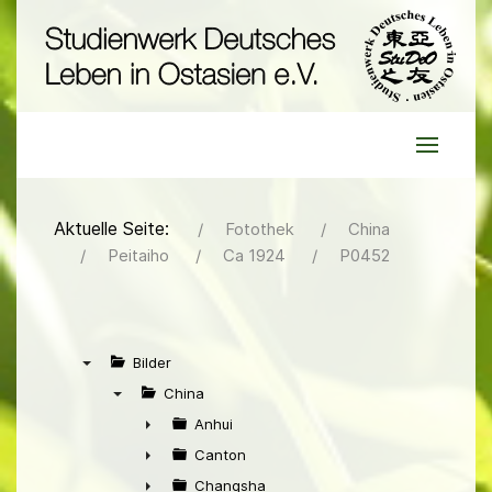
Aktuelle Seite:
Fotothek
China
Peitaiho
Ca 1924
P0452
Bilder
▼
China
▼
Anhui
►
Canton
►
Changsha