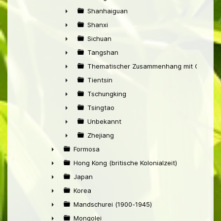
►
Shanhaiguan
►
Shanxi
►
Sichuan
►
Tangshan
►
Thematischer Zusammenhang mit China
►
Tientsin
►
Tschungking
►
Tsingtao
►
Unbekannt
►
Zhejiang
►
Formosa
►
Hong Kong (britische Kolonialzeit)
►
Japan
►
Korea
►
Mandschurei (1900-1945)
►
Mongolei