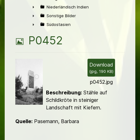
►
Niederländisch Indien
►
Sonstige Bilder
►
Südostasien
►
B
P0452
i
l
Download
(
jpg,
190 KB
)
d
p0452.jpg
Beschreibung:
Stähle auf
Schildkröte in steiniger
Landschaft mit Kiefern.
Quelle:
Pasemann, Barbara