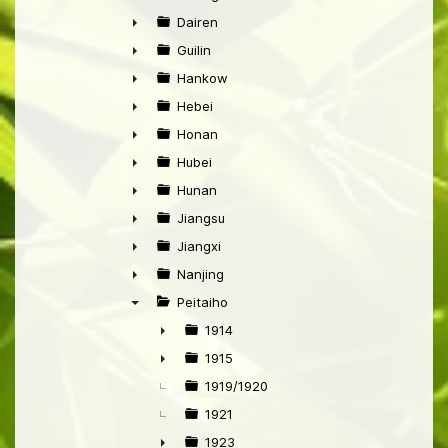
►
Dairen
►
Guilin
►
Hankow
►
Hebei
►
Honan
►
Hubei
►
Hunan
►
Jiangsu
►
Jiangxi
►
Nanjing
►
Peitaiho
▼
1914
►
1915
►
1919/1920
1921
1923