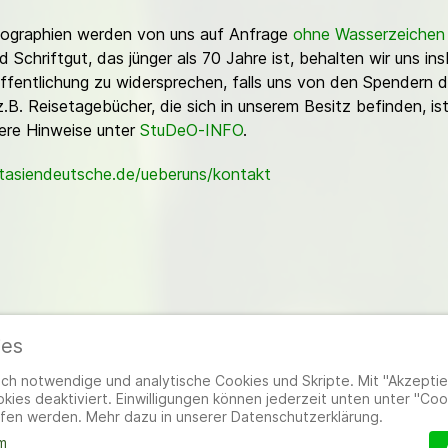
Fotographien werden von uns auf Anfrage
ohne Wasserzeichen
Schriftgut, das jünger als 70 Jahre ist, behalten wir uns ins
ffentlichung zu widersprechen, falls uns von den Spendern d
z.B. Reisetagebücher, die sich in unserem Besitz befinden, is
sere Hinweise unter
StuDeO-INFO
.
stasiendeutsche.de/ueberuns/kontakt
ies
ieder
|
Impressum
|
Datenschutzerklärung
|
Cookie- und Datenschutzeinstel
h notwendige und analytische Cookies und Skripte. Mit "Akzeptier
ies deaktiviert. Einwilligungen können jederzeit unten unter "Coo
fen werden. Mehr dazu in unserer Datenschutzerklärung.
m