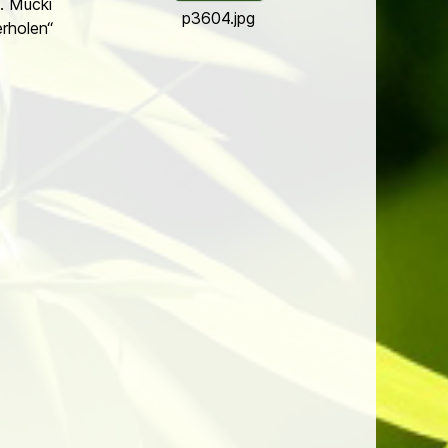
. Mucki
p3604.jpg
rholen“