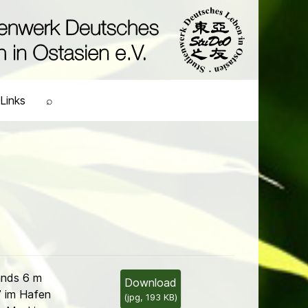
Links
⌕
ands 6 m
Download
’ im Hafen
(
jpg,
193 KB
)