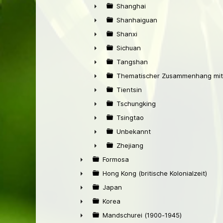
►
Shanghai
►
Shanhaiguan
►
Shanxi
►
Sichuan
►
Tangshan
►
Thematischer Zusammenhang mit
►
Tientsin
►
Tschungking
►
Tsingtao
►
Unbekannt
►
Zhejiang
►
Formosa
►
Hong Kong (britische Kolonialzeit)
►
Japan
►
Korea
►
Mandschurei (1900-1945)