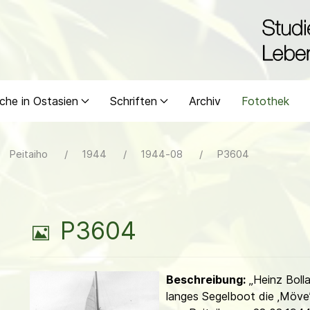
che in Ostasien
Schriften
Archiv
Fotothek
Peitaiho
1944
1944-08
P3604
B
P3604
i
Beschreibung:
„Heinz Boll
l
langes Segelboot die ‚Möve