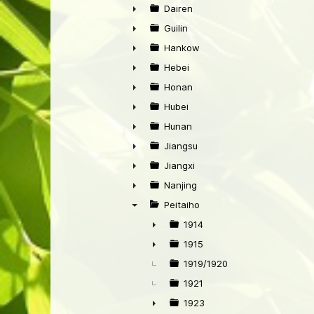
►
Dairen
►
Guilin
►
Hankow
►
Hebei
►
Honan
►
Hubei
►
Hunan
►
Jiangsu
►
Jiangxi
►
Nanjing
►
Peitaiho
▼
1914
►
1915
►
1919/1920
1921
1923