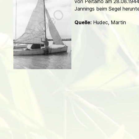
von Peitaiho am 28.08.1944
d
Jannings beim Segel herunte
Quelle:
Hudec, Martin