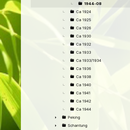
▼
1944-08
Ca 1924
Ca 1925
Ca 1926
Ca 1930
Ca 1932
Ca 1933
Ca 1933/1934
Ca 1936
Ca 1938
Ca 1940
Ca 1941
Ca 1942
Ca 1944
Peking
►
Schantung