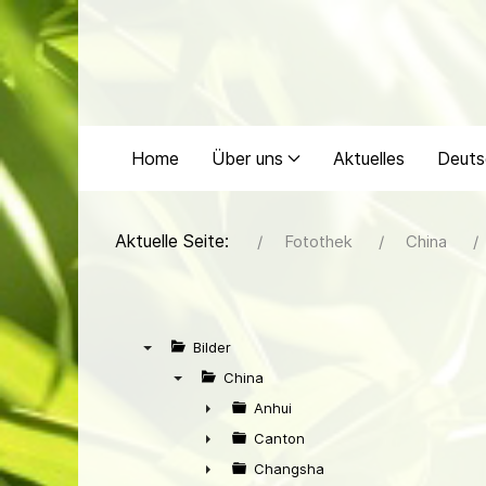
Home
Über uns
Aktuelles
Deuts
Aktuelle Seite:
Fotothek
China
Bilder
▼
China
▼
Anhui
►
Canton
►
Changsha