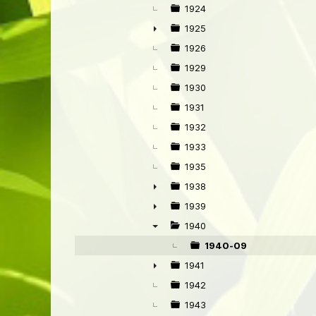
►
1924
1925
►
1926
1929
1930
1931
1932
1933
1935
1938
►
1939
►
1940
▼
1940-09
1941
►
1942
1943