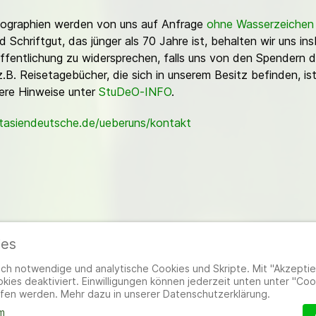
Fotographien werden von uns auf Anfrage
ohne Wasserzeichen
Schriftgut, das jünger als 70 Jahre ist, behalten wir uns ins
ffentlichung zu widersprechen, falls uns von den Spendern d
z.B. Reisetagebücher, die sich in unserem Besitz befinden, is
sere Hinweise unter
StuDeO-INFO
.
stasiendeutsche.de/ueberuns/kontakt
ies
ieder
|
Impressum
|
Datenschutzerklärung
|
Cookie- und Datenschutzeinstel
h notwendige und analytische Cookies und Skripte. Mit "Akzeptier
ies deaktiviert. Einwilligungen können jederzeit unten unter "Coo
fen werden. Mehr dazu in unserer Datenschutzerklärung.
m