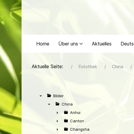
Home
Über uns
Aktuelles
Deuts
Aktuelle Seite:
Fotothek
China
Bilder
▼
China
▼
Anhui
►
Canton
►
Changsha