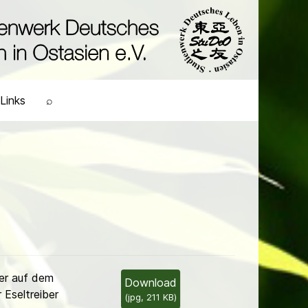
Links
⌕
er auf dem
Download
 Eseltreiber
(
jpg,
211 KB
)