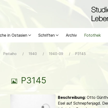
che in Ostasien
Schriften
Archiv
Fotothek
Peitaiho
1940
1940-09
P3145
B
P3145
i
Beschreibung:
Otto Günth
l
Esel auf Schne­pfen­jagd. Der