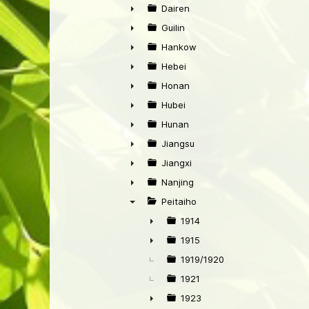
►
Dairen
►
Guilin
►
Hankow
►
Hebei
►
Honan
►
Hubei
►
Hunan
►
Jiangsu
►
Jiangxi
►
Nanjing
►
Peitaiho
▼
1914
►
1915
►
1919/1920
1921
1923