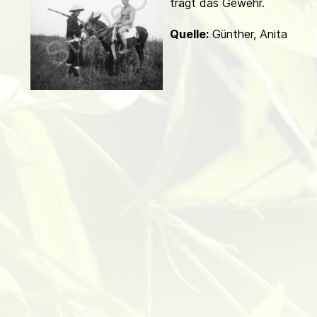
trägt das Gewehr.
d
Quelle:
Günther, Anita