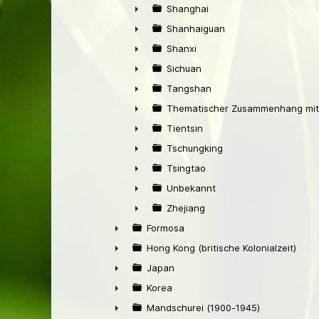
►
Shanghai
►
Shanhaiguan
►
Shanxi
►
Sichuan
►
Tangshan
►
Thematischer Zusammenhang mit
►
Tientsin
►
Tschungking
►
Tsingtao
►
Unbekannt
►
Zhejiang
►
Formosa
►
Hong Kong (britische Kolonialzeit)
►
Japan
►
Korea
►
Mandschurei (1900-1945)