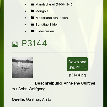
►
Mandschurei (1900-1945)
►
Mongolei
►
Niederländisch Indien
►
Sonstige Bilder
►
Südostasien
►
B
P3144
i
l
Download
(
jpg,
211 KB
)
d
p3144.jpg
Beschreibung:
Annelene Günther
mit Sohn Wolfgang.
Quelle:
Günther, Anita