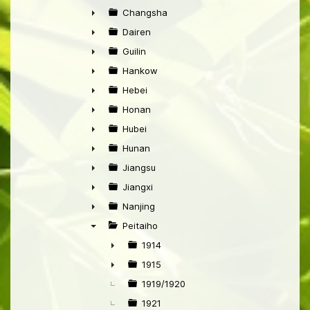
►
Changsha
►
Dairen
►
Guilin
►
Hankow
►
Hebei
►
Honan
►
Hubei
►
Hunan
►
Jiangsu
►
Jiangxi
►
Nanjing
►
Peitaiho
▼
1914
►
1915
►
1919/1920
1921