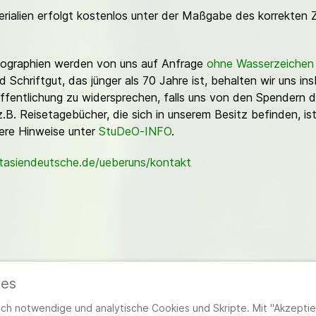
erialien erfolgt kostenlos unter der Maßgabe des korrekten 
Fotographien werden von uns auf Anfrage
ohne Wasserzeichen
Schriftgut, das jünger als 70 Jahre ist, behalten wir uns ins
ffentlichung zu widersprechen, falls uns von den Spendern d
z.B. Reisetagebücher, die sich in unserem Besitz befinden, is
sere Hinweise unter
StuDeO-INFO
.
stasiendeutsche.de/ueberuns/kontakt
ies
ieder
|
Impressum
|
Datenschutzerklärung
|
Cookie- und Datenschutzeinstel
h notwendige und analytische Cookies und Skripte. Mit "Akzeptier