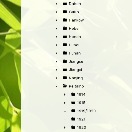
►
Dairen
►
Guilin
►
Hankow
►
Hebei
►
Honan
►
Hubei
►
Hunan
►
Jiangsu
►
Jiangxi
►
Nanjing
►
Peitaiho
▼
1914
►
1915
►
1919/1920
1921
1923