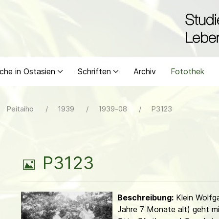
che in Ostasien
Schriften
Archiv
Fotothek
Peitaiho
1939
1939-08
P3123
B
P3123
i
Beschreibung:
Klein Wolfg
l
Jahre 7 Monate alt) geht m