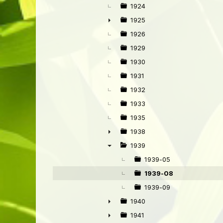
►
1924
1925
►
1926
1929
1930
1931
1932
1933
1935
1938
►
1939
▼
1939-05
1939-08
1939-09
1940
►
1941