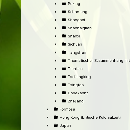
Peking
►
Schantung
►
Shanghai
►
Shanhaiguan
►
Shanxi
►
Sichuan
►
Tangshan
►
Thematischer Zusammenhang mit
►
Tientsin
►
Tschungking
►
Tsingtao
►
Unbekannt
►
Zhejiang
►
Formosa
►
Hong Kong (britische Kolonialzeit)
►
Japan