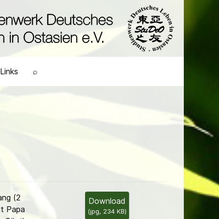
Links
⌕
ang (2
Download
it Papa
(
jpg,
234 KB
)