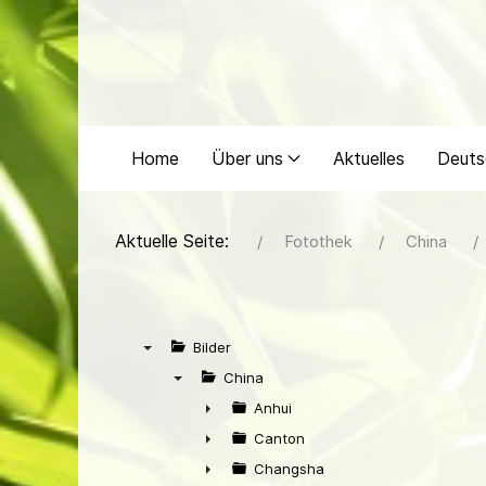
Home
Über uns
Aktuelles
Deuts
Aktuelle Seite:
Fotothek
China
Bilder
▼
China
▼
Anhui
►
Canton
►
Changsha