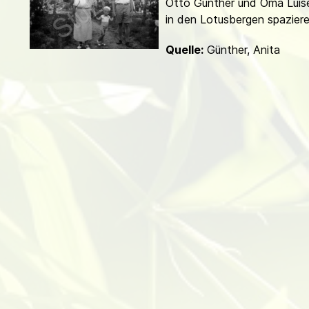
Otto Günther und Oma Luis
d
in den Lotusbergen spaziere
Quelle:
Günther, Anita