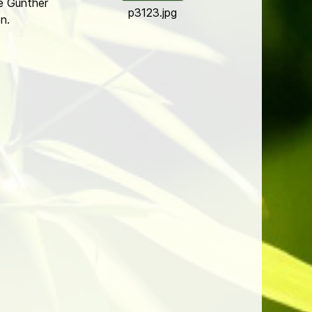
e Günther
p3123.jpg
n.