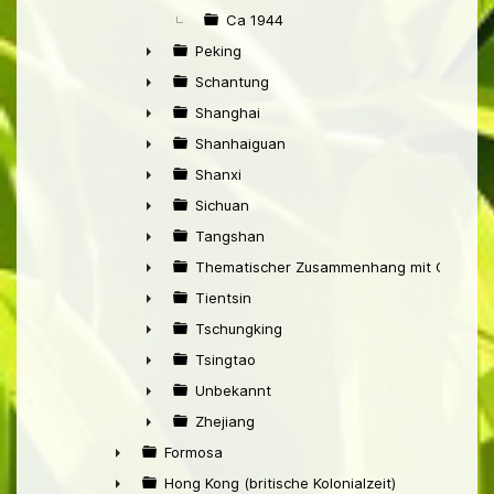
Ca 1944
Peking
►
Schantung
►
Shanghai
►
Shanhaiguan
►
Shanxi
►
Sichuan
►
Tangshan
►
Thematischer Zusammenhang mit China
►
Tientsin
►
Tschungking
►
Tsingtao
►
Unbekannt
►
Zhejiang
►
Formosa
►
Hong Kong (britische Kolonialzeit)