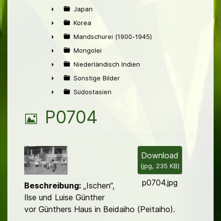
►
Japan
►
Korea
►
Mandschurei (1900-1945)
►
Mongolei
►
Niederländisch Indien
►
Sonstige Bilder
►
Südostasien
►
B
P0704
i
l
Download
(
jpg,
235 KB
)
d
p0704.jpg
Beschreibung:
„Ischen“,
Ilse und Luise Günther
vor Günthers Haus in Beidaiho (Peitaiho).