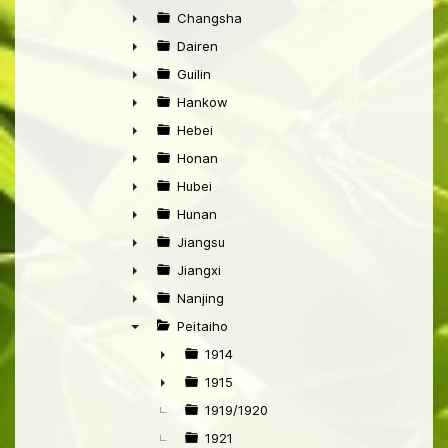
►
Changsha
►
Dairen
►
Guilin
►
Hankow
►
Hebei
►
Honan
►
Hubei
►
Hunan
►
Jiangsu
►
Jiangxi
►
Nanjing
►
Peitaiho
▼
1914
►
1915
►
1919/1920
1921