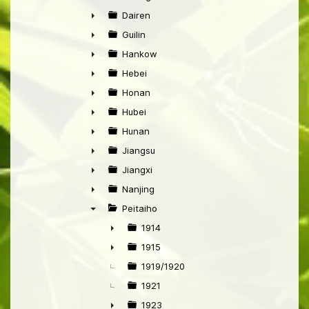
►
Dairen
►
Guilin
►
Hankow
►
Hebei
►
Honan
►
Hubei
►
Hunan
►
Jiangsu
►
Jiangxi
►
Nanjing
►
Peitaiho
▼
1914
►
1915
►
1919/1920
1921
1923