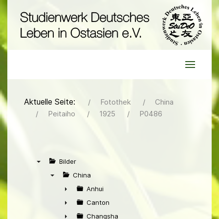
Aktuelle Seite:
Fotothek
China
Peitaiho
1925
P0486
Bilder
▼
China
▼
Anhui
►
Canton
►
Changsha