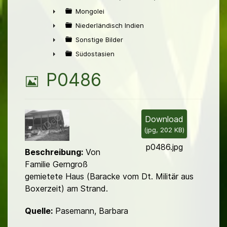
►
Mongolei
►
Niederländisch Indien
►
Sonstige Bilder
►
Südostasien
►
B
P0486
i
l
Download
(
jpg,
202 KB
)
d
p0486.jpg
Beschreibung:
Von
Familie Gerngroß
gemietete Haus (Baracke vom Dt. Militär aus
Boxerzeit) am Strand.
Quelle:
Pasemann, Barbara