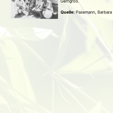
Gerngroß.
d
Quelle:
Pasemann, Barbara