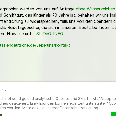
Fotographien werden von uns auf Anfrage
ohne Wasserzeichen
Schriftgut, das jünger als 70 Jahre ist, behalten wir uns ins
ffentlichung zu widersprechen, falls uns von den Spendern d
z.B. Reisetagebücher, die sich in unserem Besitz befinden, is
sere Hinweise unter
StuDeO-INFO
.
stasiendeutsche.de/ueberuns/kontakt
ies
ieder
|
Impressum
|
Datenschutzerklärung
|
Cookie- und Datenschutzeinstel
h notwendige und analytische Cookies und Skripte. Mit "Akzeptier
ies deaktiviert. Einwilligungen können jederzeit unten unter "Coo
fen werden. Mehr dazu in unserer Datenschutzerklärung.
m