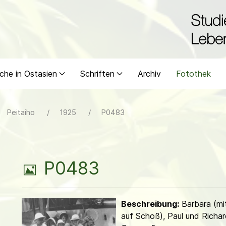
che in Ostasien
Schriften
Archiv
Fotothek
Peitaiho
1925
P0483
B
P0483
i
Beschreibung:
Barbara (mit
l
auf Schoß), Paul und Richa