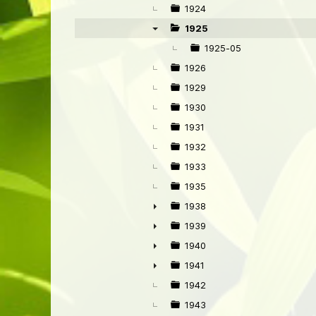
►
1924
1925
▼
1925-05
1926
1929
1930
1931
1932
1933
1935
1938
►
1939
►
1940
►
1941
►
1942
1943