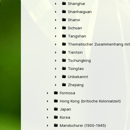
►
Shanghai
►
Shanhaiguan
►
Shanxi
►
Sichuan
►
Tangshan
►
Thematischer Zusammenhang mit
►
Tientsin
►
Tschungking
►
Tsingtao
►
Unbekannt
►
Zhejiang
►
Formosa
►
Hong Kong (britische Kolonialzeit)
►
Japan
►
Korea
►
Mandschurei (1900-1945)