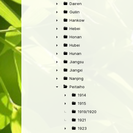
►
Dairen
►
Guilin
►
Hankow
►
Hebei
►
Honan
►
Hubei
►
Hunan
►
Jiangsu
►
Jiangxi
►
Nanjing
►
Peitaiho
▼
1914
►
1915
►
1919/1920
1921
1923