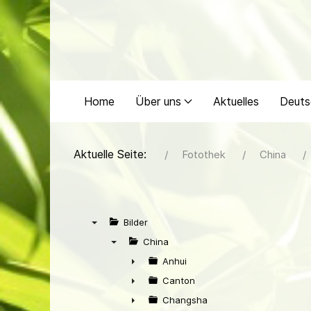
Home
Über uns
Aktuelles
Deuts
Aktuelle Seite:
Fotothek
China
Bilder
▼
China
▼
Anhui
►
Canton
►
Changsha