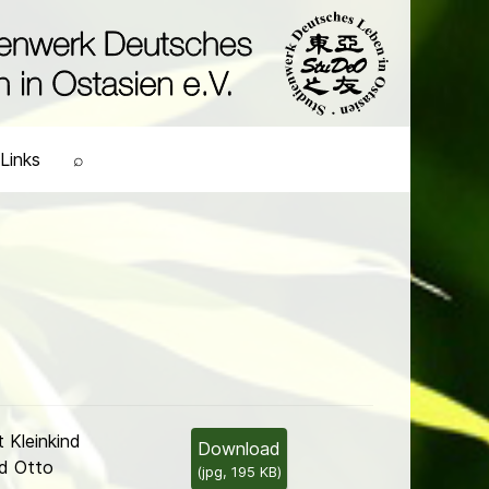
Links
⌕
 Kleinkind
Download
rd Otto
(
jpg,
195 KB
)