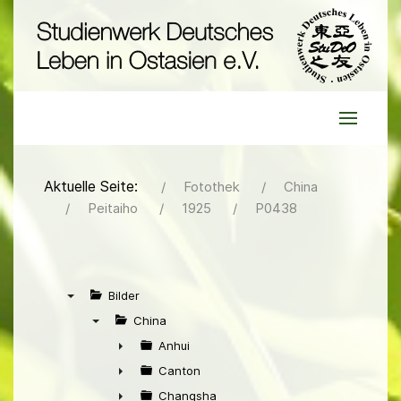
Aktuelle Seite:
Fotothek
China
Peitaiho
1925
P0438
Bilder
▼
China
▼
Anhui
►
Canton
►
Changsha