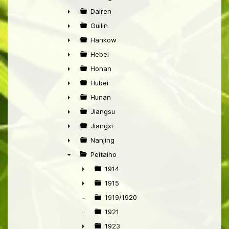
►
Dairen
►
Guilin
►
Hankow
►
Hebei
►
Honan
►
Hubei
►
Hunan
►
Jiangsu
►
Jiangxi
►
Nanjing
►
Peitaiho
▼
1914
►
1915
►
1919/1920
1921
1923