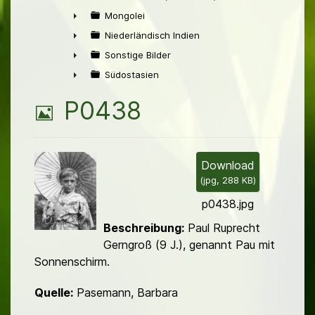
►
Mongolei
►
Niederländisch Indien
►
Sonstige Bilder
►
Südostasien
►
B
P0438
i
l
Download
(
jpg,
288 KB
)
d
p0438.jpg
Beschreibung:
Paul Ruprecht
Gerngroß (9 J.), genannt Pau mit
Sonnenschirm.
Quelle:
Pasemann, Barbara