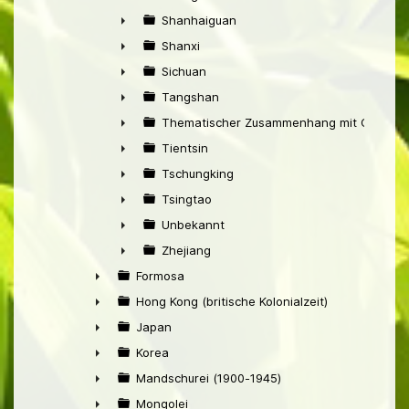
►
Shanhaiguan
►
Shanxi
►
Sichuan
►
Tangshan
►
Thematischer Zusammenhang mit China
►
Tientsin
►
Tschungking
►
Tsingtao
►
Unbekannt
►
Zhejiang
►
Formosa
►
Hong Kong (britische Kolonialzeit)
►
Japan
►
Korea
►
Mandschurei (1900-1945)
►
Mongolei