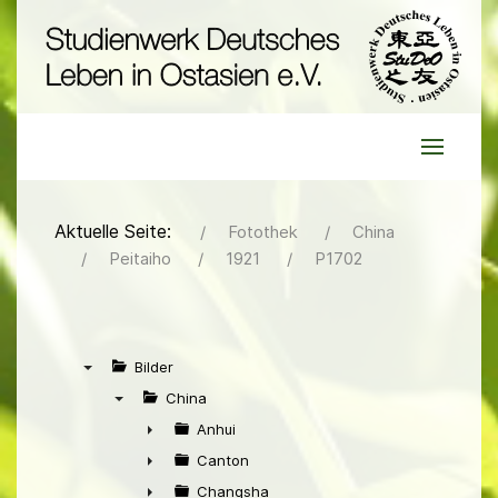
Aktuelle Seite:
Fotothek
China
Peitaiho
1921
P1702
Bilder
▼
China
▼
Anhui
►
Canton
►
Changsha