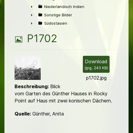
►
Niederländisch Indien
►
Sonstige Bilder
►
Südostasien
►
B
P1702
i
l
Download
(
jpg,
243 KB
)
d
p1702.jpg
Beschreibung:
Blick
vom Garten des Günther Hauses in Rocky
Point auf Haus mit zwei konischen Dächern.
Quelle:
Günther, Anita