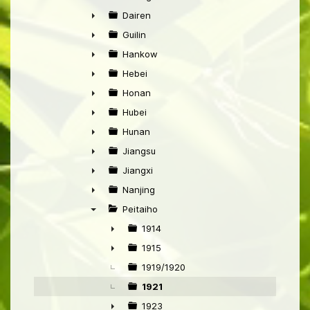
►
Dairen
►
Guilin
►
Hankow
►
Hebei
►
Honan
►
Hubei
►
Hunan
►
Jiangsu
►
Jiangxi
►
Nanjing
►
Peitaiho
▼
1914
►
1915
►
1919/1920
1921
1923