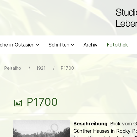
che in Ostasien
Schriften
Archiv
Fotothek
Peitaiho
1921
P1700
B
P1700
i
Beschreibung:
Blick vom G
l
Günther Hauses in Rocky Po