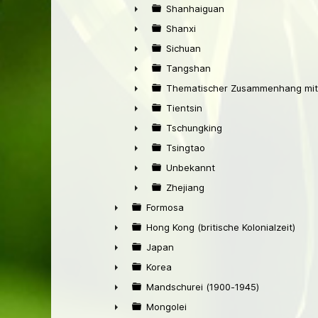
►
Shanhaiguan
►
Shanxi
►
Sichuan
►
Tangshan
►
Thematischer Zusammenhang mit
►
Tientsin
►
Tschungking
►
Tsingtao
►
Unbekannt
►
Zhejiang
►
Formosa
►
Hong Kong (britische Kolonialzeit)
►
Japan
►
Korea
►
Mandschurei (1900-1945)
►
Mongolei