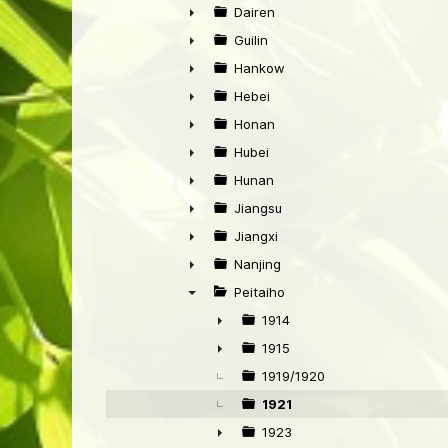
►
Dairen
►
Guilin
►
Hankow
►
Hebei
►
Honan
►
Hubei
►
Hunan
►
Jiangsu
►
Jiangxi
►
Nanjing
►
Peitaiho
▼
1914
►
1915
►
1919/1920
1921
1923