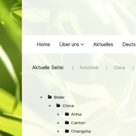
Home
Über uns
Aktuelles
Deuts
Aktuelle Seite:
Fotothek
China
Bilder
▼
China
▼
Anhui
►
Canton
►
Changsha