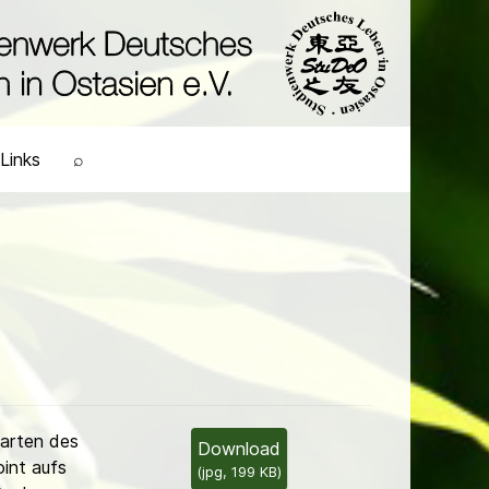
Links
⌕
arten des
Download
int aufs
(
jpg,
199 KB
)