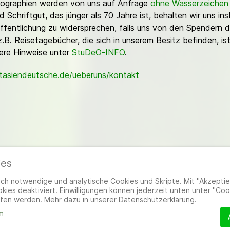
Fotographien werden von uns auf Anfrage
ohne Wasserzeichen
Schriftgut, das jünger als 70 Jahre ist, behalten wir uns ins
ffentlichung zu widersprechen, falls uns von den Spendern d
z.B. Reisetagebücher, die sich in unserem Besitz befinden, is
sere Hinweise unter
StuDeO-INFO
.
stasiendeutsche.de/ueberuns/kontakt
ies
ieder
|
Impressum
|
Datenschutzerklärung
|
Cookie- und Datenschutzeinstel
h notwendige und analytische Cookies und Skripte. Mit "Akzeptier
ies deaktiviert. Einwilligungen können jederzeit unten unter "Coo
fen werden. Mehr dazu in unserer Datenschutzerklärung.
m