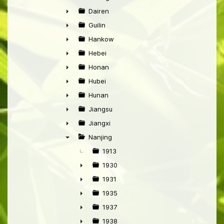
►
Dairen
►
Guilin
►
Hankow
►
Hebei
►
Honan
►
Hubei
►
Hunan
►
Jiangsu
►
Jiangxi
►
Nanjing
▼
1913
1930
►
1931
►
1935
►
1937
►
1938