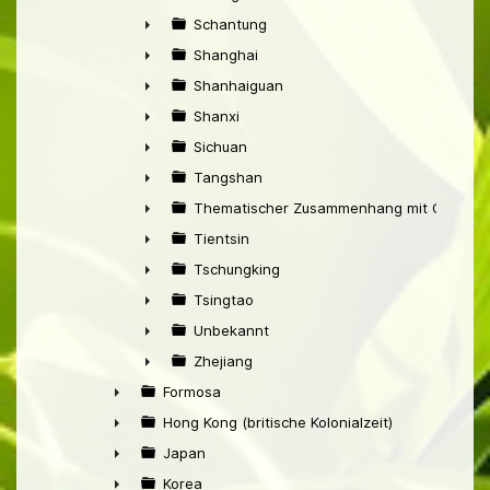
►
Schantung
►
Shanghai
►
Shanhaiguan
►
Shanxi
►
Sichuan
►
Tangshan
►
Thematischer Zusammenhang mit China
►
Tientsin
►
Tschungking
►
Tsingtao
►
Unbekannt
►
Zhejiang
►
Formosa
►
Hong Kong (britische Kolonialzeit)
►
Japan
►
Korea