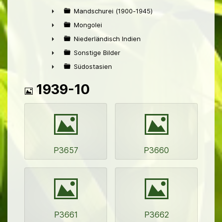
►
Mandschurei (1900-1945)
►
Mongolei
►
Niederländisch Indien
►
Sonstige Bilder
►
Südostasien
►
Bild
1939-10
Bild
Bild
P3657
P3660
Bild
Bild
P3661
P3662