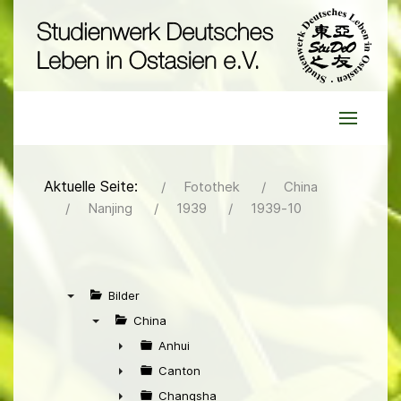
Aktuelle Seite:
Fotothek
China
Nanjing
1939
1939-10
Bilder
▼
China
▼
Anhui
►
Canton
►
Changsha