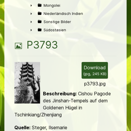
►
Mongolei
►
Niederländisch Indien
►
Sonstige Bilder
►
Südostasien
►
B
P3793
i
l
Download
(
jpg,
245 KB
)
d
p3793.jpg
Beschreibung:
Cishou Pagode
des Jinshan-Tempels auf dem
Goldenen Hügel in
Tschinkiang/Zhenjiang
Quelle:
Steger, Ilsemarie