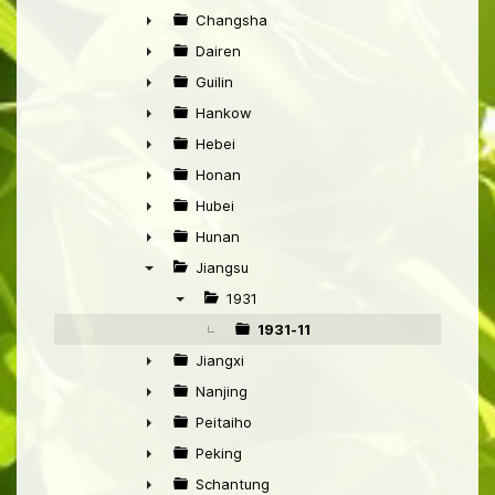
►
Changsha
►
Dairen
►
Guilin
►
Hankow
►
Hebei
►
Honan
►
Hubei
►
Hunan
►
Jiangsu
▼
1931
▼
1931-11
Jiangxi
►
Nanjing
►
Peitaiho
►
Peking
►
Schantung