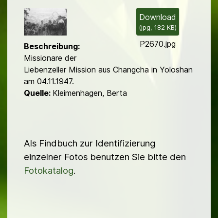
i
l
Download
(
jpg,
182 KB
)
d
P2670.jpg
Beschreibung:
Missionare der
Liebenzeller Mission aus Changcha in Yoloshan
am 04.11.1947.
Quelle:
Kleimenhagen, Berta
Als Findbuch zur Identifizierung
einzelner Fotos benutzen Sie bitte den
Fotokatalog
.