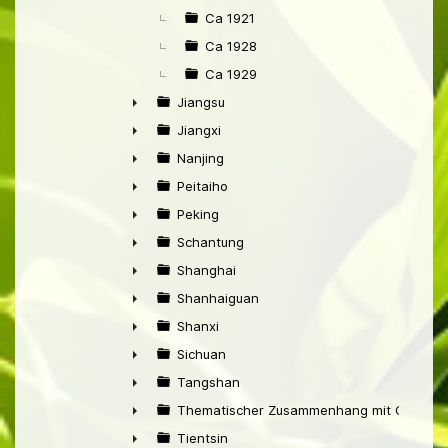
Ca 1921
Ca 1928
Ca 1929
Jiangsu
►
Jiangxi
►
Nanjing
►
Peitaiho
►
Peking
►
Schantung
►
Shanghai
►
Shanhaiguan
►
Shanxi
►
Sichuan
►
Tangshan
►
Thematischer Zusammenhang mit China
►
Tientsin