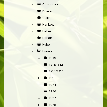
►
Changsha
►
Dairen
►
Guilin
►
Hankow
►
Hebei
►
Honan
►
Hubei
►
Hunan
▼
1909
1911/1912
1913/1914
1919
►
1924
1926
1927
1928