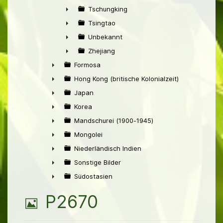
►
Tschungking
►
Tsingtao
►
Unbekannt
►
Zhejiang
►
Formosa
►
Hong Kong (britische Kolonialzeit)
►
Japan
►
Korea
►
Mandschurei (1900-1945)
►
Mongolei
►
Niederländisch Indien
►
Sonstige Bilder
►
Südostasien
►
B
P2670