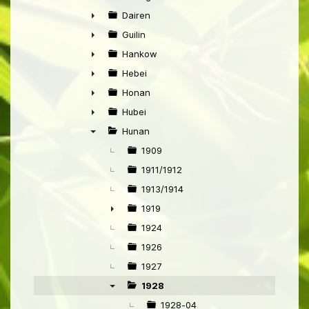
►
Dairen
►
Guilin
►
Hankow
►
Hebei
►
Honan
►
Hubei
►
Hunan
▼
1909
1911/1912
1913/1914
1919
►
1924
1926
1927
1928
▼
1928-04