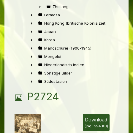
►
Zhejiang
►
Formosa
►
Hong Kong (britische Kolonialzeit)
►
Japan
►
Korea
►
Mandschurei (1900-1945)
►
Mongolei
►
Niederländisch Indien
►
Sonstige Bilder
►
Südostasien
►
B
P2724
i
l
Download
(
jpg,
594 KB
)