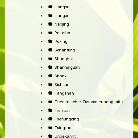
Jiangsu
►
Jiangxi
►
Nanjing
►
Peitaiho
►
Peking
►
Schantung
►
Shanghai
►
Shanhaiguan
►
Shanxi
►
Sichuan
►
Tangshan
►
Thematischer Zusammenhang mit China
►
Tientsin
►
Tschungking
►
Tsingtao
►
Unbekannt