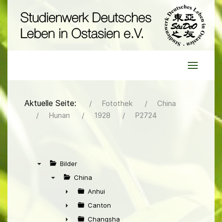
Aktuelle Seite:
Fotothek
China
Hunan
1928
P2724
Bilder
▼
China
▼
Anhui
►
Canton
►
Changsha